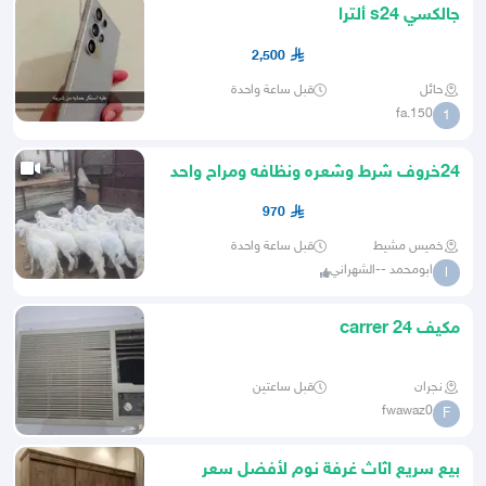
جالكسي s24 ألترا
2,500
حائل
قبل ساعة واحدة
150.fa
1
24خروف شرط وشعره ونظافه ومراح واحد
ومحصن كله جاهز
970
خميس مشيط
قبل ساعة واحدة
ابومحمد --الشهراني
ا
مكيف carrer 24
نجران
قبل ساعتين
fwawaz0
F
بيع سريع اثاث غرفة نوم لأفضل سعر