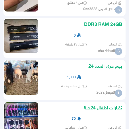
الرياض
قبل ٨ دقائق
طلال الحربي 0553828
ط
DDR3 RAM 24GB
0
الدمام
قبل ٣٧ دقيقة
sheikhhadi
S
بهم حري العدد 24
1,000
المدينة
قبل ساعة واحدة
الفيصل2029
ا
نظارات اطفال 24حبة
70
الرياض
قبل ٣ ساعات