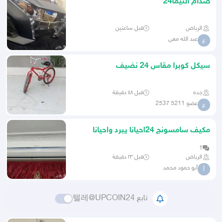
صدام التيما24
الرياض
قبل ساعتين
عبد الله معي
ع
سيكل كوبرا مقاس 24 نضيف
جده
قبل ٤٨ دقيقة
عضو 5211 2537
ع
مكيف سامسونج 24احيانا يبرد واحيانا
يفصل للبيع على وضعه
1
الرياض
قبل ٢٣ دقيقة
أبو حمود محمد
أ
تابع 텔레@UPCOIN24