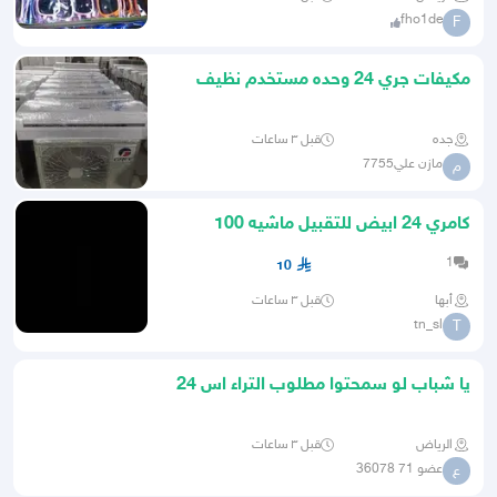
fho1de
F
مكيفات جري 24 وحده مستخدم نظيف
باسعار مخفضة والكميه محدوده
جده
قبل ٣ ساعات
مازن علي7755
م
كامري 24 ابيض للتقبيل ماشيه 100
قصدها 1800 واصل 22 قصد
1
10
أبها
قبل ٣ ساعات
tn_sl
T
يا شباب لو سمحتوا مطلوب التراء اس 24
جديد اذا في جديد كويس
الرياض
قبل ٣ ساعات
عضو 71 36078
ع