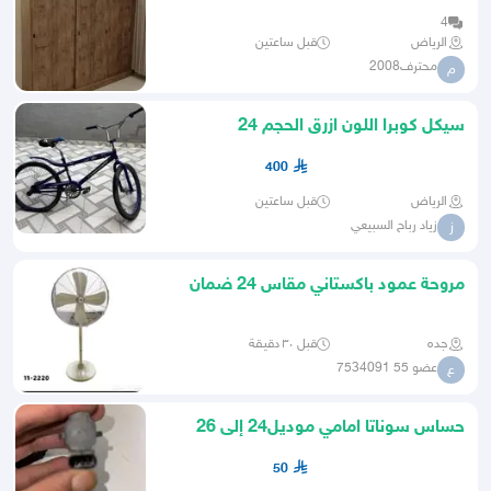
خلال 24 ساعة
4
الرياض
قبل ساعتين
محترف2008
م
سيكل كوبرا اللون ازرق الحجم 24
400
الرياض
قبل ساعتين
زياد رباح السبيعي
ز
مروحة عمود باكستاني مقاس 24 ضمان
3سنه صيانه
جده
قبل ٣٠ دقيقة
عضو 55 7534091
ع
حساس سوناتا امامي موديل24 إلى 26
50