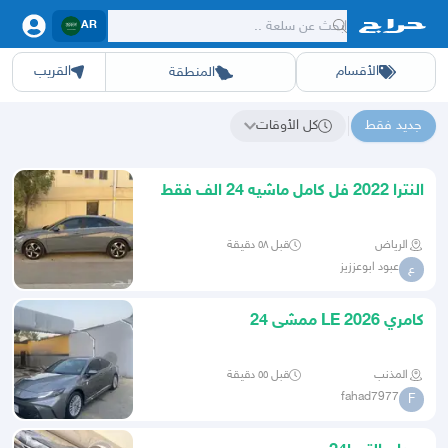
AR
الأقسام
القريب
المنطقة
سيارات
الرياض
أجهزة
الشرقيه
جده
عقار ديل
اثاث
مكه
ينبع
خدمات
ازياء
حيوانات
حفر الباطن
وظائف
المدينة
العاب
الطايف
تدريب
تبوك
اطعمة
القصيم
مناسبات
حائل
أبها
برمجة
عسير
الحدائق
الباحة
نوا
ج
جديد فقط
كل الأوقات
نتائج البحث عن "텔레@UPCOIN24"
النترا 2022 فل كامل ماشيه 24 الف فقط
المجدوعي
الرياض
قبل ٥٨ دقيقة
عبود ابوعززيز
ع
كامري 2026 LE ممشى 24
المذنب
قبل ٥٥ دقيقة
fahad7977
F