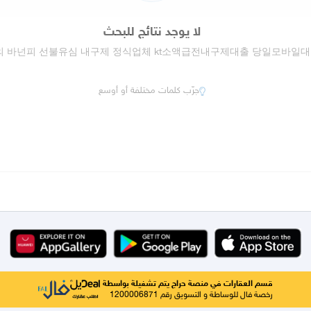
لا يوجد نتائج للبحث
매입문의 바넌피 선불유심 내구제 정식업체 kt소액급전내구제대출 당일모바
جرّب كلمات مختلفة أو أوسع
قسم العقارات في منصة حراج يتم تشغيلة بواسطة
رخصة فال للوساطة و التسويق رقم 1200006871