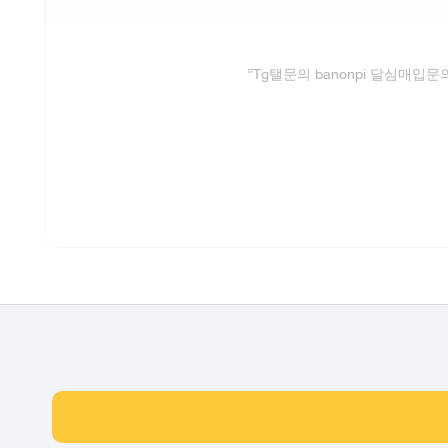
”
Tg탤문의 banonpi 달심