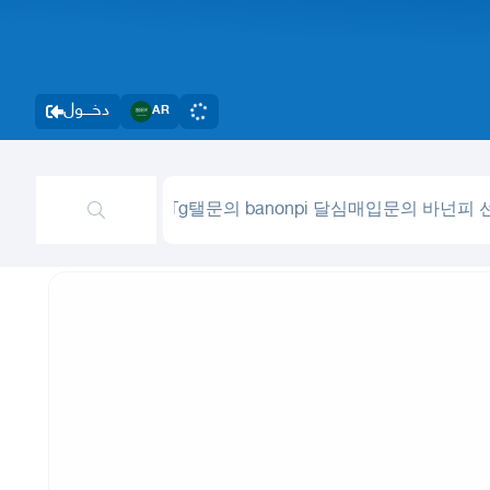
دخــــول
AR