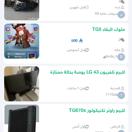
1
جده
قبل شهرين
مبيعات عامة 50
م
ملوك البقاء TG5
2
500
مكه
قبل أسبوعين
birds_h
B
للبيع تلفزيون LG 43 بوصة بحالة ممتازة
المدينة
قبل ٩ ساعات
1110da
1
للبيع راوتر تكنيكولور TG670s
الرياض
أول أمس