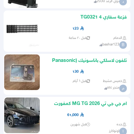
دوي الرعد 2030
د
فزعة سفاري TG0321 4
123
الدمام
قبل ٢٠ ساعة
bashar123
B
تلفون لاسلكي باناسونيك (Panasonic
KX-TG3719BX) بحالة ممتازة
130
خميس مشيط
قبل ٦ أيام
متجر stc
م
ام جي جي تي MG TG 2026 كمفورت
قسط يبداء من 920ريال
61,000
جده
قبل شهرين
اوتوكارز
ا