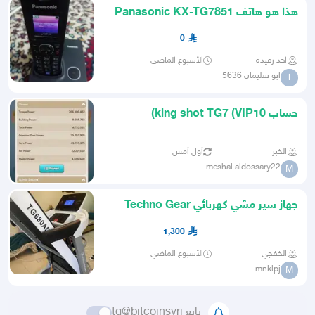
هذا هو هاتف Panasonic KX-TG7851
اللاسلكي الذي يتميز بشاشة مل
0
احد رفيده
الأسبوع الماضي
ابو سليمان 5636
ا
حساب king shot TG7 (VIP10)
الخبر
أول أمس
meshal aldossary22
M
جهاز سير مشي كهربائي Techno Gear
TG680ADS شبه جديد
1,300
الخفجي
الأسبوع الماضي
mnklpj
M
تابع tg@bitcoinsyri