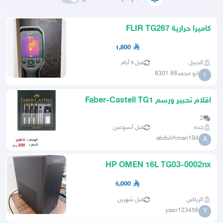
كاميرا حرارية FLIR TG267
1,800
الجبيل
قبل ٥ أيام
ابو محمد88 8301
ا
اقلام تحبير ورسم Faber-Castell TG1
Drawing Set
2
جده
قبل أسبوعين
abdulrhman194
A
HP OMEN 16L TG03-0002nx
Gaming PC
5,000
الرياض
قبل شهرين
yasir123456
Y