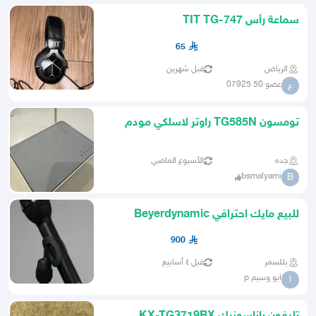
سماعة رأس TIT TG-747
65
الرياض
قبل شهرين
عضو 50 07925
ع
تومسون TG585N راوتر لاسلكي مودم
ADSL
جده
الأسبوع الماضي
bsmalyami
B
للبيع مايك احترافي Beyerdynamic
M69 TG
900
بللسمر
قبل ٤ أسابيع
ابو وسيم p
ا