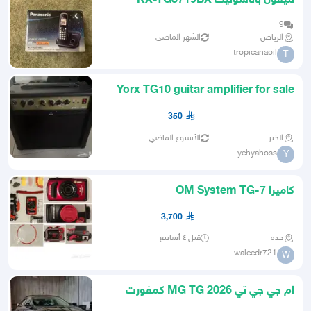
تليفون باناسونيك KX-TG3719BX
9
الرياض
الشهر الماضي
tropicanaoil
T
Yorx TG10 guitar amplifier for sale
350
الخبر
الأسبوع الماضي
yehyahoss
Y
كاميرا OM System TG-7
3,700
جده
قبل ٤ أسابيع
waleedr721
W
ام جي جي تي MG TG 2026 كمفورت
قسط يبداء من 990ريال