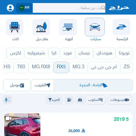
AR
الرئيسية
سيارات
أجهزة
عقار ديل
اثاث
تويوتا
هيونداي
نيسان
فورد
كيا
شيفروليه
لكزس
قط
ZS
ام جي جي تي
MG 3
RX5
MG RX8
T60
HS
5 1971
RX5 1970
الرياض
الشرقيه
جده
مكه
ينبع
حفر الباطن
المدينة
الطايف
تبوك
القصيم
حائل
أبها
عسير
الباحة
جي
الباحة، الحجرة
القريب
موديل
فيديوهات
سكوب
المزيد
5 2019
35,000