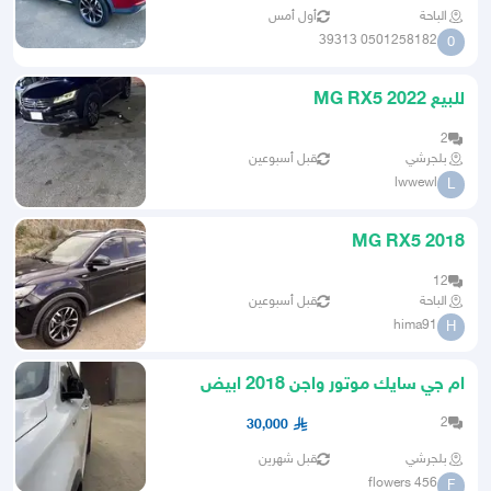
الباحة
أول أمس
0501258182 39313
0
للبيع MG RX5 2022
2
بلجرشي
قبل أسبوعين
lwwewl
L
MG RX5 2018
12
الباحة
قبل أسبوعين
hima91
H
ام جي سايك موتور واجن 2018 ابيض
للبيع
2
30,000
بلجرشي
قبل شهرين
flowers 456
F