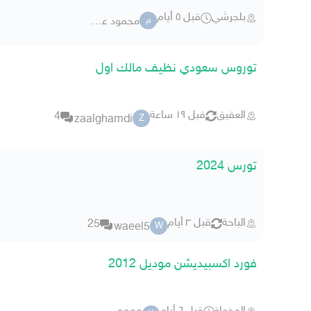
بلجرشي
قبل ٥ أيام
محمود عونى
م
توروس سعودي نظيف مالك اول
العقيق
قبل ١٩ ساعة
4
zaalghamdi
Z
تورس 2024
الباحة
قبل ٣ أيام
25
waeel5
W
فورد اكسبيديشن موديل 2012