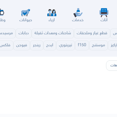
اثاث
خدمات
ازياء
حيوانات
وظا
س
قطع غيار وملحقات
شاحنات ومعدات ثقيلة
دبابات
مرسيد
ركيز
موستنج
f150
تيريتوري
ايدج
رينجر
فيوجن
فلكس
سير
الباحة
جيزان
نجران
الجوف
عرعر
الكويت
الإمارات
البحرين
هات