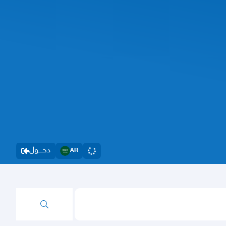
دخــــول
AR