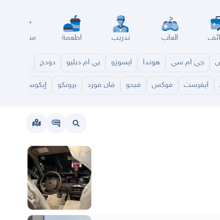
ئف
العاب
تدريب
اطعمة
مناسبات
س
جي ام سي
هوندا
ايسوزو
بي ام دبليو
دودج
مازدا
شا
ايفرست
فوكس
فيجو
فان فورد
برونكو
إيكوسبورت
0