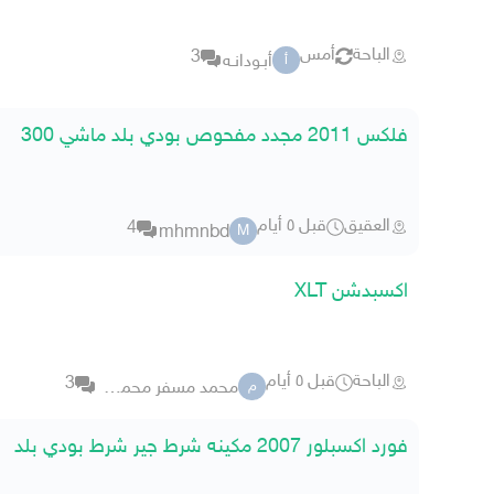
الباحة
أمس
3
أبـودانـه
أ
فلكس 2011 مجدد مفحوص بودي بلد ماشي 300
العقيق
قبل ٥ أيام
4
mhmnbd
M
اكسبدشن XLT
الباحة
قبل ٥ أيام
3
محمد مسفر محمد معيض ال بقيه
م
فورد اكسبلور 2007 مكينه شرط جير شرط بودي بلد