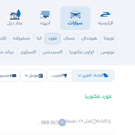
الرئيسية
سيارات
أجهزة
عقار ديل
تويوتا
هيونداي
نيسان
فورد
كيا
شيفروليه
لكز
توروس
كراون فكتوريا
اكسبيدشن
اكسبلورر
جراند ما
الرياض
الشرقيه
جده
مكه
ينبع
حفر الباطن
المدينة
الطايف
تبوك
القصيم
حائل
أبها
ع
الباحة، القرى
القريب
موديل
فيديو
فورد فكتوريا
الباحة
قبل ٢٨ دقيقة
053 95968
0