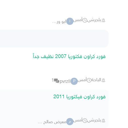
بلجرشي
أمس
ابو وررود
ا
فورد كراون فكتوريا 2007 نظيف جداً
الباحة
أمس
1
pvrzll
P
فورد كراون فيكتوريا 2011
بلجرشي
أمس
معرض صالح صحفان ببلجرشي
م