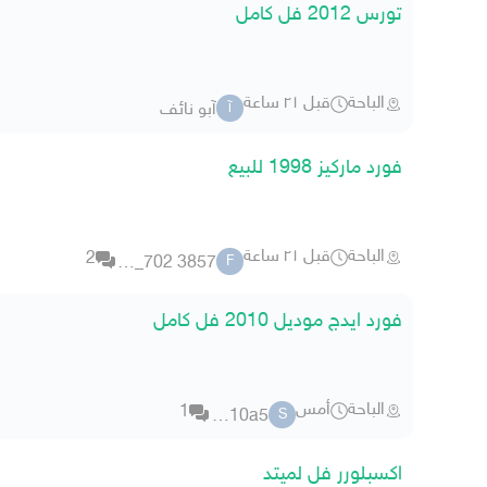
تورس 2012 فل كامل
الباحة
قبل ٢١ ساعة
آبو نائف
آ
فورد ماركيز 1998 للبيع
الباحة
قبل ٢١ ساعة
2
fms_702 3857
F
فورد ايدج موديل 2010 فل كامل
الباحة
أمس
1
sd10a5
S
اكسبلورر فل لميتد