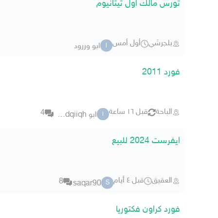
تورس مالك اول تيتانيوم
بلجرشي
أول أمس
ابو وررود
ا
فورد 2011
الباحة
قبل ١٦ ساعة
4
ابو abqdqiiqh
ا
ايفرست 2024 للبيع
العقيق
قبل ٤ أيام
8
saqar90
S
فورد كراون فكتوريا