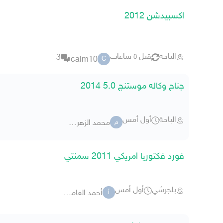
اكسبيدشن 2012
الباحة
قبل ٥ ساعات
3
calm10
C
جناح وكاله موستنج 5.0 2014
الباحة
أول أمس
محمد الزهراني 9041
م
فورد فكتوريا امريكي 2011 سمنتي
بلجرشي
أول أمس
أحمد الغامديييي
أ