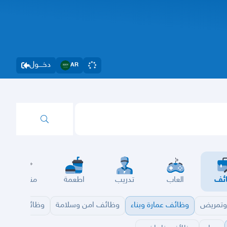
دخــــول
AR
ئف
العاب
تدريب
اطعمة
مناسبات
تمريض
وظائف عمارة وبناء
وظائف امن وسلامة
وظائف تقنية 