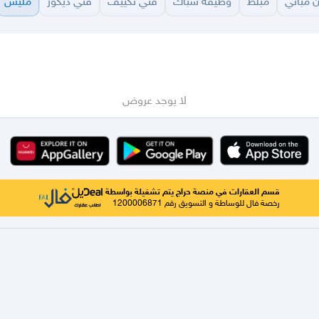
 مباني
مبلط
وظيفة سباك
فني تكييف
فني ديكور
مليس
سير
الباحة
جيزان
نجران
الجوف
عرعر
الكويت
الإمارات
البحرين
لا يوجد عروض
قسم العقارات في منصة حراج يتم تشغيلة بواسطة
رخصة فال للوساطة و التسويق رقم 1200006871