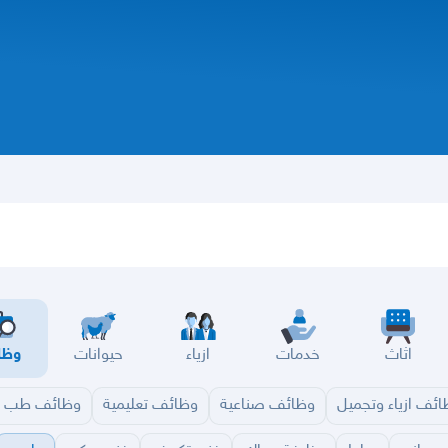
اثاث
خدمات
ازياء
حيوانات
وظا
ئف ازياء وتجميل
وظائف صناعية
وظائف تعليمية
وظائف طب و