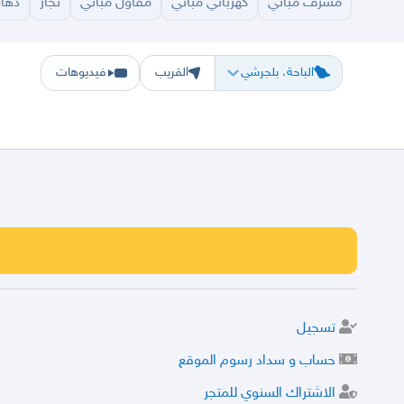
مشرف مباني
كهربائي مباني
مقاول مباني
نجار
دهان
الرياض
الشرقيه
جده
مكه
ينبع
حفر الباطن
المدينة
الطايف
تبوك
القصيم
حائل
أبها
ع
الباحة، بلجرشي
القريب
فيديوهات
تسجيل
حساب و سداد رسوم الموقع
الاشتراك السنوي للمتجر