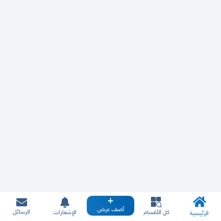
أضف عرض
الرسائل
كل الأقسام
الإشعارات
الرئيسية