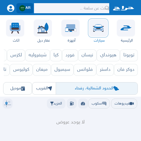
AR
الرئيسية
سيارات
أجهزة
عقار ديل
اثاث
تويوتا
هيونداي
نيسان
فورد
كيا
شيفروليه
لكزس
قط
دوكر فان
داستر
فلوانس
سيمبول
ميغان
كوليوس
تال
سافران 2027
سافران 6
الرياض
الشرقيه
جده
مكه
ينبع
حفر الباطن
المدينة
الطايف
تبوك
القصيم
حائل
أبها
عسير
الباحة
جي
الحدود الشمالية، رفحاء
القريب
موديل
فيديوهات
سكوب
المزيد
لا يوجد عروض