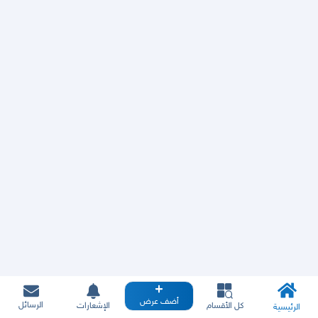
أضف عرض
الرسائل
كل الأقسام
الإشعارات
الرئيسية