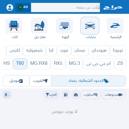
AR
الرئيسية
سيارات
أجهزة
عقار ديل
اثاث
تويوتا
هيونداي
نيسان
فورد
كيا
شيفروليه
لكزس
قط
ZS
ام جي جي تي
MG 3
RX5
MG RX8
T60
HS
0 1971
T60 1970
الرياض
الشرقيه
جده
مكه
ينبع
حفر الباطن
المدينة
الطايف
تبوك
القصيم
حائل
أبها
عسير
الباحة
جي
الحدود الشمالية، رفحاء
القريب
موديل
فيديوهات
سكوب
المزيد
لا يوجد عروض