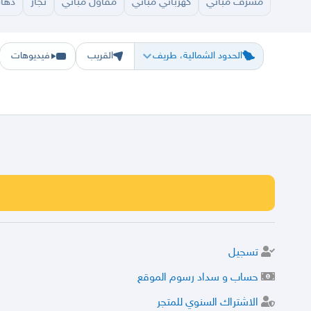
مشرف مباني
كهربائي مباني
مقاول مباني
نجار
دهان
الرياض
الشرقيه
جده
مكه
ينبع
حفر الباطن
المدينة
الطايف
تبوك
القصيم
حائل
أبها
ع
الحدود الشمالية، طريف
القريب
فيديوهات
تسجيل
حساب و سداد رسوم الموقع
الاشتراك السنوي للمتجر