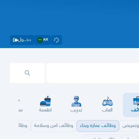
دخــــول
AR
ئف
العاب
تدريب
اطعمة
مناسبات
تمريض
وظائف عمارة وبناء
وظائف امن وسلامة
وظائف تقنية 