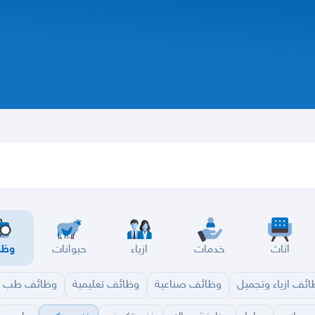
اثاث
خدمات
ازياء
حيوانات
وظا
ئف ازياء وتجميل
وظائف صناعية
وظائف تعليمية
وظائف طب و