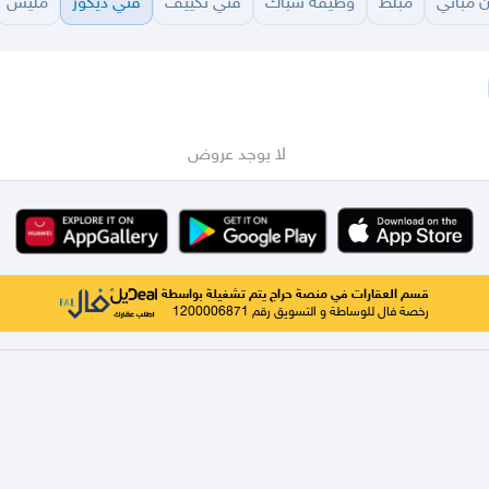
 مباني
مبلط
وظيفة سباك
فني تكييف
فني ديكور
مليس
سير
الباحة
جيزان
نجران
الجوف
عرعر
الكويت
الإمارات
البحرين
لا يوجد عروض
قسم العقارات في منصة حراج يتم تشغيلة بواسطة
رخصة فال للوساطة و التسويق رقم 1200006871