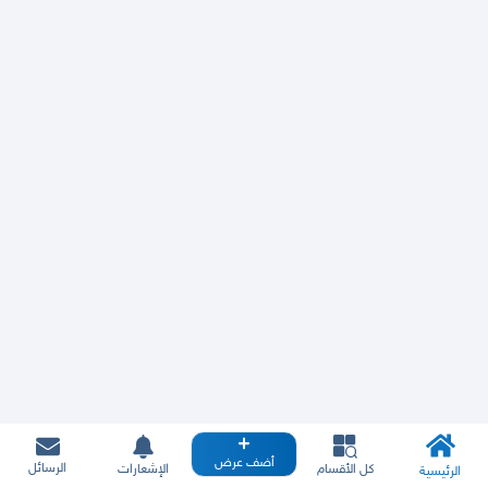
أضف عرض
الرسائل
كل الأقسام
الإشعارات
الرئيسية