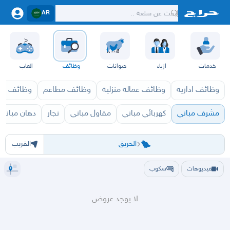
AR
خدمات
ازياء
حيوانات
وظائف
العاب
وظائف اداريه
وظائف عمالة منزلية
وظائف مطاعم
وظائف ازي
مشرف مباني
كهربائي مباني
مقاول مباني
نجار
دهان مباني
الرياض
الرياض
الخرج
الدرعية
الدلم
الدوادمي
الحريق
الزلفي
السليل
الغاط
القويعية
المجمعة
المزا
الحريق
القريب
فيديوهات
سكوب
لا يوجد عروض