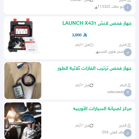
الخرج
قبل ٣ ساعات
ابو مالك 113322
ا
جهاز فحص لانش LAUNCH X431
3,000
الخرج
قبل ٣ أيام
متجر هاوي الصيد
م
جهاز فحص ترتيب الفازات ثلاثية الطور
Rotation tester Phase
الدلم
قبل ٣ أيام
xdevisedz
X
مركز لصيانة السيارات الأوربيه
الخرج
قبل ٣ أيام
خالد العلي 204
خ