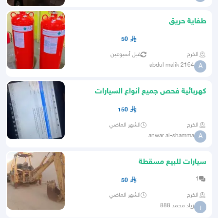
طفاية حريق
50
الخرج
قبل أسبوعين
abdul malik 2164
A
كهربائية فحص جميع أنواع السيارات
150
الخرج
الشهر الماضي
anwar al-shamma
A
سيارات للبيع مسقطة
1
50
الخرج
الشهر الماضي
زياد محمد 888
ز