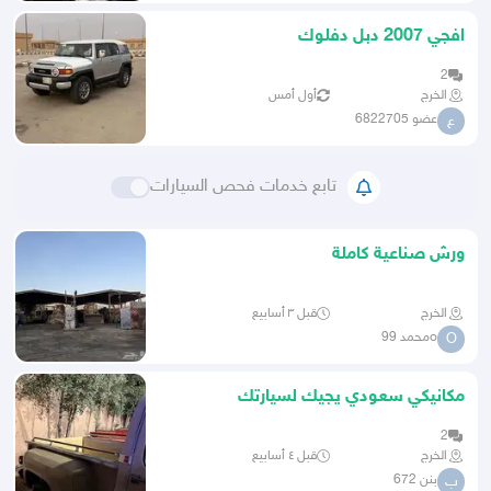
افجي 2007 دبل دفلوك
2
الخرج
أول أمس
عضو 6822705
ع
تابع خدمات فحص السيارات
ورش صناعية كاملة
الخرج
قبل ٣ أسابيع
oمحمد 99
O
مكانيكي سعودي يجيك لسيارتك
2
الخرج
قبل ٤ أسابيع
بنن 672
ب