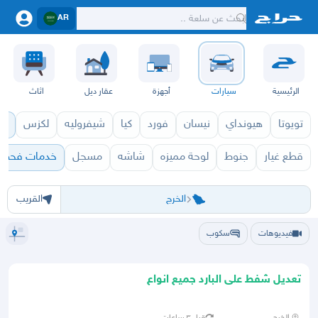
AR
الرئيسية
سيارات
أجهزة
عقار ديل
اثاث
تويوتا
هيونداي
نيسان
فورد
كيا
شيفروليه
لكزس
قط
قطع غيار
جنوط
لوحة مميزه
شاشه
مسجل
خدمات فحص 
الرياض
الرياض
الخرج
الدرعية
الدلم
الدوادمي
الحريق
الزلفي
السليل
الغاط
القويعية
المجمعة
المزا
الخرج
القريب
فيديوهات
سكوب
تعديل شفط على البارد جميع انواع
السيارات والصدمات سمكري درجت