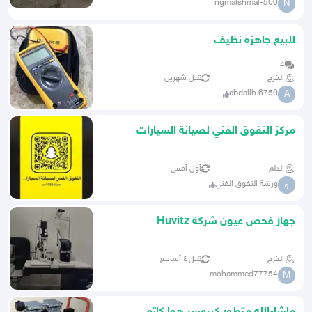
ngmalshmal-500
N
للبيع جاهزه نظيف
4
الخرج
قبل شهرين
abdallh 6750
A
مركز التفوق الفني لصيانة السيارات
الدلم
أول أمس
ورشة التفوق الفني
و
جهاز فحص عيون شركة Huvitz
الخرج
قبل ٤ أسابيع
mohammed77754
M