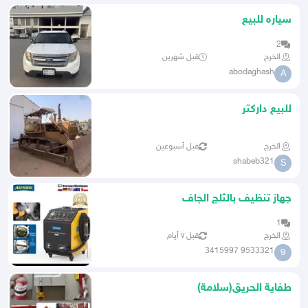
سياره للبيع
2
الخرج
قبل شهرين
abodaghash
A
للبيع داركتر
الخرج
قبل أسبوعين
shabeb321
S
جهاز تنظيف بالثلج الجاف
1
الخرج
قبل ٧ أيام
9533321 3415997
9
طفاية الحريق(سلامة)