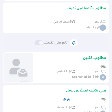
مطلوب 2 معلمين تكيف
الرياض
الأسبوع الماضي
انوار البحران
ا
تابع فني تكييف
مطلوب فننين
6
الرياض
قبل ٤ أسابيع
abo rashed 1516464
A
فني تكيف ابحث عن عمل
5
10
الرياض
قبل ١١ ساعة