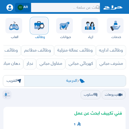
AR
خدمات
ازياء
حيوانات
وظائف
العاب
وظائف اداريه
وظائف عمالة منزلية
وظائف مطاعم
وظائف ازي
مشرف مباني
كهربائي مباني
مقاول مباني
نجار
دهان مباني
الرياض
الرياض
الخرج
الدرعية
الدلم
الدوادمي
الحريق
الزلفي
السليل
الغاط
القويعية
المجمعة
المزا
الدرعية
القريب
فيديوهات
سكوب
فني تكييف ابحث عن عمل
1