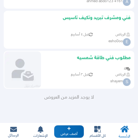
ahmed abdo123 4161
A
فني ومشرف تبريد وتكيف تاسيس
وتركيب وصيانة
الرياض
قبل ٤ أسابيع
esho0oo
E
مطلوب فني طاقة شمسيه
4
الرياض
قبل ٣ أسابيع
shayem
S
لا يوجد المزيد من العروض
أضف عرض
الرسائل
كل الأقسام
الإشعارات
الرئيسية