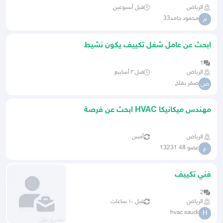
الرياض
قبل أسبوعين
محمود حامد33
م
ابحث عن عامل شغل تكييف يكون نشيط
ويتحمل ضغط العمل من حضرموت
1
الرياض
قبل ٣ أسابيع
صقر بفلح
ص
مهندس ميكانيكا HVAC ابحث عن فرصة
عمل
الرياض
أمس
عضو 48 13231
ع
فني تكييف
2
الرياض
قبل ١٠ ساعات
hvac saudi
H