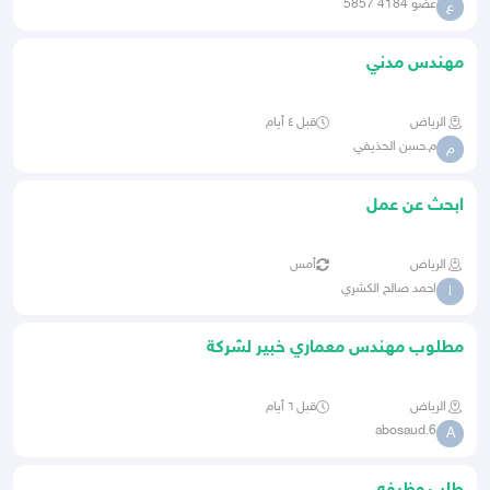
عضو 4184 5857
ع
مهندس مدني
الرياض
قبل ٤ أيام
م.حسن الحذيفي
م
ابحث عن عمل
الرياض
أمس
احمد صالح الكشري
ا
مطلوب مهندس معماري خبير لشركة
تطوير عقاري
الرياض
قبل ٦ أيام
abosaud.6
A