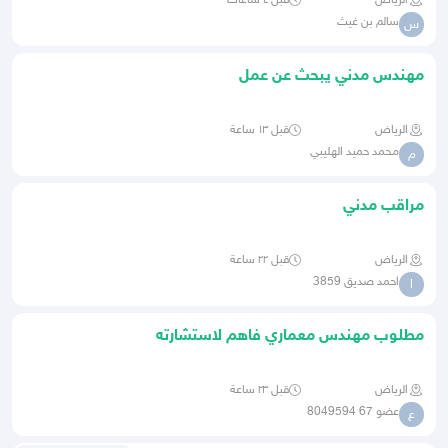
الرياض
قبل ٤ ساعات
سالم بن غيث
س
مهندس مدني يبحث عن عمل
الرياض
قبل ١٣ ساعة
محمد حميد الهليبي
م
مراقب مدني
الرياض
قبل ٢٢ ساعة
احمد صديق 3859
ا
مطلوب مهندس معماري فاهم لاستشارته
في بناء ملحق علوي
الرياض
قبل ٢٣ ساعة
عضو 67 8049594
ع