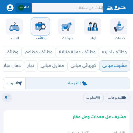
AR
خدمات
ازياء
حيوانات
وظائف
العاب
وظائف اداريه
وظائف عمالة منزلية
وظائف مطاعم
وظائف ازي
مشرف مباني
كهربائي مباني
مقاول مباني
نجار
دهان مباني
الرياض
الرياض
الخرج
الدرعية
الدلم
الدوادمي
الحريق
الزلفي
السليل
الغاط
القويعية
المجمعة
المزا
الدرعية
القريب
فيديوهات
سكوب
مشرف عل معدات وعل عقار