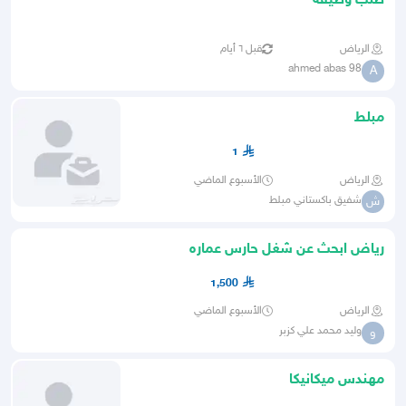
طلب وظيفه
الرياض
قبل ٦ أيام
ahmed abas 98
A
مبلط
1
الرياض
الأسبوع الماضي
شفيق باكستاني مبلط
ش
رياض ابحث عن شغل حارس عماره
بكستاني
1,500
الرياض
الأسبوع الماضي
وليد محمد علي كزبر
و
مهندس ميكانيكا