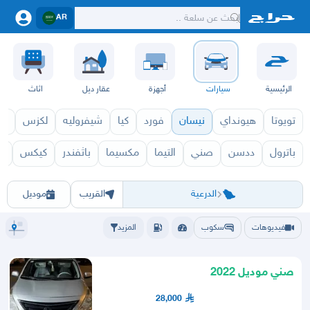
AR
الرئيسية
سيارات
أجهزة
عقار ديل
اثاث
تويوتا
هيونداي
نيسان
فورد
كيا
شيفروليه
لكزس
قط
باترول
ددسن
صني
التيما
مكسيما
باثفندر
كيكس
اك
نيسان 2027
نيسان 2026
الرياض
الرياض
الخرج
الدرعية
الدلم
الدوادمي
الحريق
الزلفي
السليل
الغاط
القويعية
المجمعة
المزا
الدرعية
القريب
موديل
فيديوهات
سكوب
المزيد
صني موديل 2022
28,000