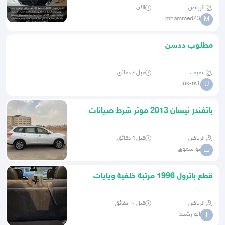
الرياض
الآن
mhammed23
M
مطلوب ددسن
عفيف
قبل ٤ دقائق
uk-ts1
U
باتفندر نيسان 2013 موتر شرط صيانات
وكاله
الرياض
قبل ٩ دقائق
بو سمو
ب
قطع باترول 1996 مرتبة خلفية ويايات
وغطاء استبنة ورديتر مكيف
الرياض
قبل ١٠ دقائق
ابو رشيـد
ا