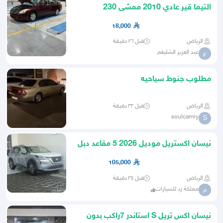
التيما قير عادي 2010 ممشى 230
18,000
الرياض
قبل ٢٦ دقيقة
عبد العزيز الشليغم
ع
مطلوب جنوط سياحيه
الرياض
قبل ٣٢ دقيقة
soulcamry
S
نيسان اكستريل موديل 2026 5 مقاعد دبل
105,000
الرياض
قبل ٣٤ دقيقة
مملكة زد للسيارات
م
نيسان اكس تريل S استاندر 7راكب بدون