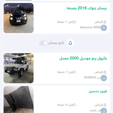
نيسان جوك 2016 بصمه
الرياض
قبل ١١ دقيقة
aldoooon 9068
A
تابع نيسان
باترول ربع موديل 2000 معدل
الرياض
قبل ١٦ دقيقة
بدر 6506655
ب
فيبر ددسن
الرياض
قبل ١٧ دقيقة
لاد عاصم
ل