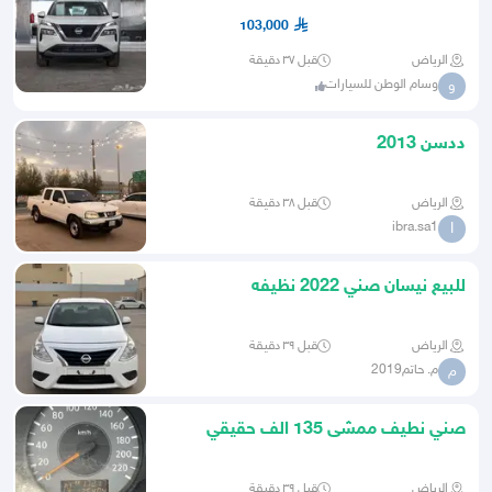
دبل 2026
103,000
الرياض
قبل ٣٧ دقيقة
وسام الوطن للسيارات
و
ددسن 2013
الرياض
قبل ٣٨ دقيقة
ibra.sa1
I
للبيع نيسان صني 2022 نظيفه
الرياض
قبل ٣٩ دقيقة
م. حاتم2019
م
صني نطيف ممشى 135 الف حقيقي
الرياض
قبل ٣٩ دقيقة