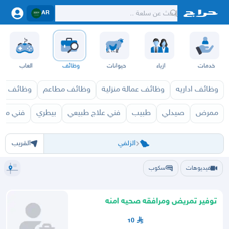
AR
خدمات
ازياء
حيوانات
وظائف
العاب
وظائف اداريه
وظائف عمالة منزلية
وظائف مطاعم
وظائف ازي
ممرض
صيدلي
طبيب
فني علاج طبيعي
بيطري
فني مس
الرياض
الرياض
الخرج
الدرعية
الدلم
الدوادمي
الحريق
الزلفي
السليل
الغاط
القويعية
المجمعة
المزا
الزلفي
القريب
فيديوهات
سكوب
توفير تمريض ومرافقه صحيه امنه
10