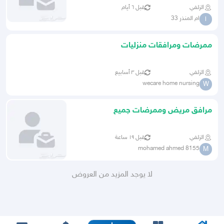
الزلفي
قبل ٦ أيام
ام المنذر 33
ا
ممرضات ومرافقات منزليات
الزلفي
قبل ٣ أسابيع
wecare home nursing
W
مرافق مريض وممرضات جميع
الزلفي
قبل ١٩ ساعة
mohamed ahmed 8155
M
لا يوجد المزيد من العروض