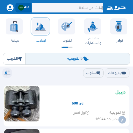
AR
مشاريع
نوادر
الفنون
الرحلات
سياحة
واستثمارات
الرياض
الرياض
الخرج
الدرعية
الدلم
الدوادمي
الحريق
الزلفي
السليل
الغاط
القويعية
المجمعة
المزا
القويعية
القريب
فيديوهات
سكوب
دربيل
500
القويعية
أول أمس
عضو 55 16944
ع