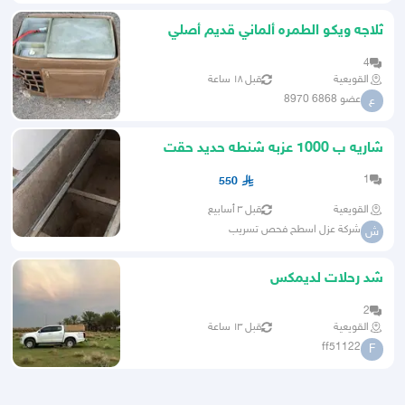
ثلاجه ويكو الطمره ألماني قديم أصلي
مشروطه 40 لتر
4
القويعية
قبل ١٨ ساعة
عضو 6868 8970
ع
شاريه ب 1000 عزبه شنطه حديد حقت
سياره هايلكس
1
550
القويعية
قبل ٣ أسابيع
شركة عزل اسطح فحص تسريب
ش
شد رحلات لديمكس
2
القويعية
قبل ١٣ ساعة
ff51122
F