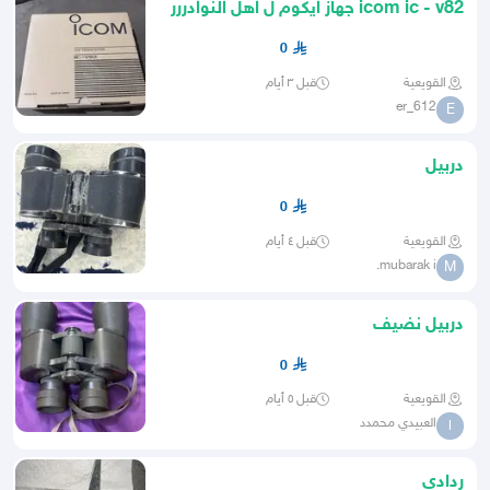
icom ic - v82 جهاز ايكوم ل اهل النوادررر
0
القويعية
قبل ٣ أيام
er_612
E
دربيل
0
القويعية
قبل ٤ أيام
mubarak i.
M
دربيل نضيف
0
القويعية
قبل ٥ أيام
العبيدي محمدد
ا
ردادي