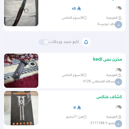
1
10
القويعية
الأسبوع الماضي
خالد ابوعبيد4
خ
تابع صيد ورحلات
مخزن نص kedl
2
القويعية
الأسبوع الماضي
عبدالله القحطاني 4126
ع
كشاف فنكس
2
0
القويعية
قبل ٣ أسابيع
عضو 5 2117188
ع