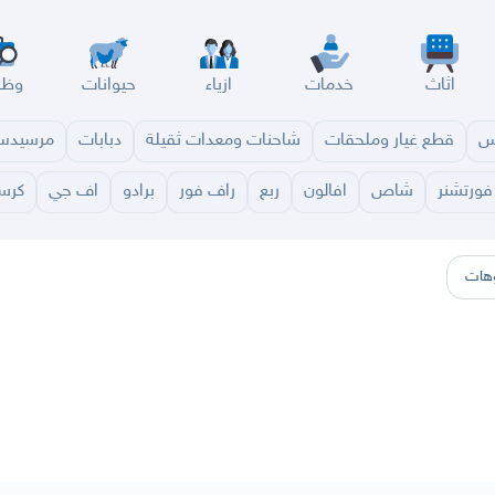
اثاث
خدمات
ازياء
حيوانات
وظا
س
قطع غيار وملحقات
شاحنات ومعدات ثقيلة
دبابات
مرسيد
فورتشنر
شاص
افالون
ربع
راف فور
برادو
اف جي
كرسي
سير
الباحة
جيزان
نجران
الجوف
عرعر
الكويت
الإمارات
البحرين
هات