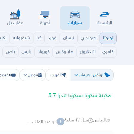
الرئيسية
سيارات
أجهزة
عقار ديل
تويوتا
هيونداي
نيسان
فورد
كيا
شيفروليه
لكز
كامري
لاندكروزر
هايلوكس
كورولا
يارس
باص
الرياض
الشرقيه
جده
مكه
ينبع
حفر الباطن
المدينة
الطايف
تبوك
القصيم
حائل
أبها
ع
الرياض، حريملاء
القريب
موديل
فيديو
مكينة سكويا سيكويا تندرا 5.7
الرياض
قبل ١٧ ساعة
ابو عبد الملك 20156
ا