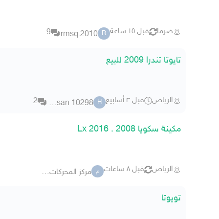
ضرما
قبل ١٥ ساعة
9
rmsq.2010
R
تايوتا تندرا 2009 للبيع
الرياض
قبل ٣ أسابيع
2
hassan 10298
H
مكينة سكويا Lx 2016 . 2008
الرياض
قبل ٨ ساعات
مركز المحركات المجدده
م
تويوتا