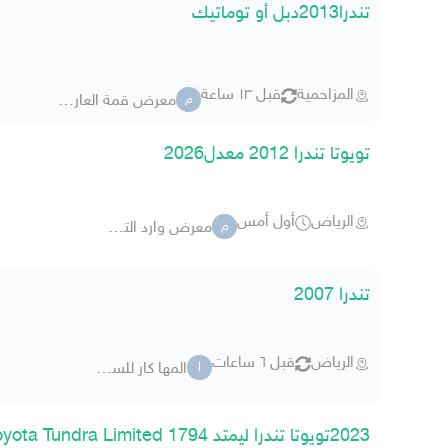
تندرا2013دبل أو توماتيك
المزاحمية
قبل ١٣ ساعة
معرض قمة العارض للسيارات
م
تويوتا تندرا 2012 معدل2026
الرياض
أول أمس
معرض وارد التميز للسيارات 1
م
تندرا 2007
الرياض
قبل ٦ ساعات
المها كار للسيارات
ا
2023تويوتا تندرا ليمتد 1794 Toyota Tundra Limited