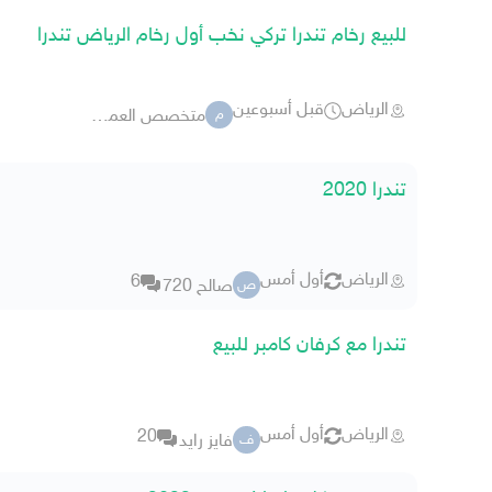
للبيع رخام تندرا تركي نخب أول رخام الرياض تندرا
الرياض
قبل أسبوعين
متخصص العمار للرخــام
م
تندرا 2020
الرياض
أول أمس
6
صالح 720
ص
تندرا مع كرفان كامبر للبيع
الرياض
أول أمس
20
فايز رايد
ف