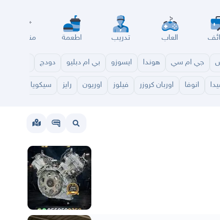
ئف
العاب
تدريب
اطعمة
مناسبات
س
جي ام سي
هوندا
ايسوزو
بي ام دبليو
دودج
مازدا
شا
دا
انوفا
اوربان كروزر
فيلوز
اوريون
رايز
سيكويا
هايلاند