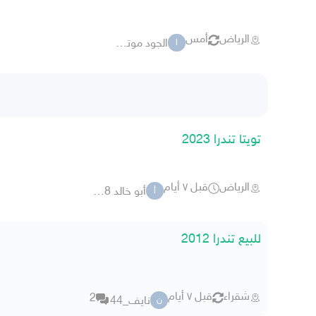
الرياض
أمس
الجود موتور للسيارات
ا
تويتا تندرا 2023
الرياض
قبل ٧ أيام
أبو خالد 00098
أ
للبيع تندرا 2012
شقراء
قبل ٧ أيام
2
نايف_44
ن