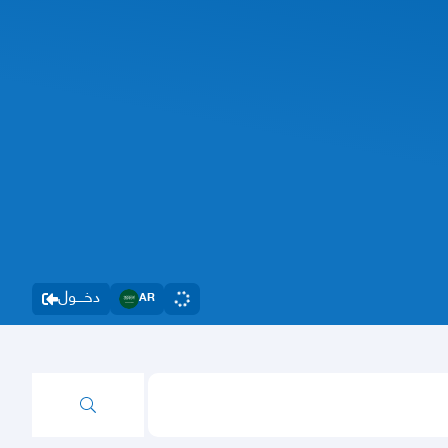
دخــــول
AR