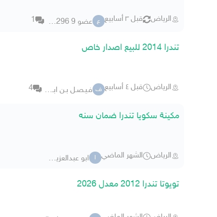
الرياض
قبل ٣ أسابيع
1
عضو 9 5126296
ع
تندرا 2014 للبيع اصدار خاص
الرياض
قبل ٤ أسابيع
4
فـيـصـل بـن ابـراهـيــم
ف
مكينة سكويا تندرا ضمان سنه
الرياض
الشهر الماضي
ابو عبدالعزيزka
ا
تويوتا تندرا 2012 معدل 2026