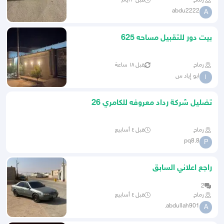
رماح
قبل ٣ أيام
abdu2222
A
بيت دور للتقبيل مساحه 625
رماح
قبل ١٨ ساعة
ابو إياد س
ا
تضليل شركة رداد معروفه للكامري 26
رماح
قبل ٤ أسابيع
pq8.8
P
راجع اعلاني السابق
2
رماح
قبل ٤ أسابيع
abdullah901.
A