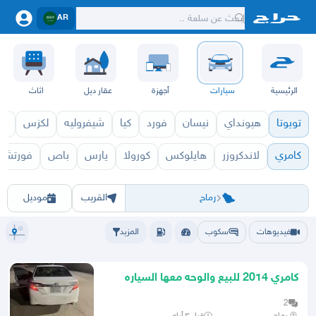
AR
الرئيسية
سيارات
أجهزة
عقار ديل
اثاث
تويوتا
هيونداي
نيسان
فورد
كيا
شيفروليه
لكزس
قط
كامري
لاندكروزر
هايلوكس
كورولا
يارس
باص
فورتشنر
كامري 2027
كامري 2026
الرياض
الرياض
الخرج
الدرعية
الدلم
الدوادمي
الحريق
الزلفي
السليل
الغاط
القويعية
المجمعة
المزا
رماح
القريب
موديل
فيديوهات
سكوب
المزيد
كامري 2014 للبيع والوحه معها السياره
سيارت استخدم ومفحوصه
2