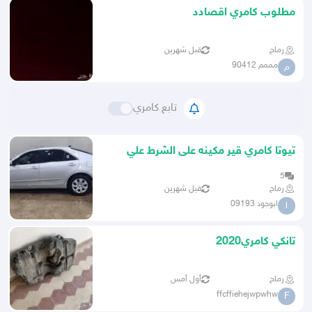
مطلوب كامري اقصادد
رماح
قبل شهرين
مممم 90412
م
تابع كامري
تيوتا كامري قير مكينه على الشرط علي
السوم
5
رماح
قبل شهرين
ابوجود 09193
ا
تانكي كامري2020
رماح
أول أمس
ffcffiehejwpwhw
F