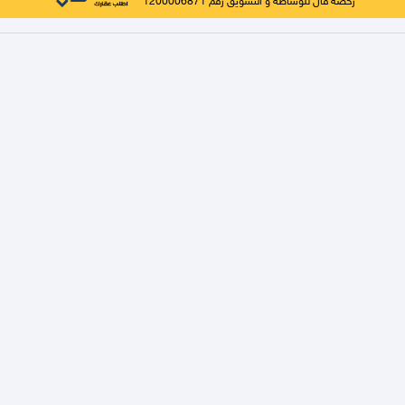
رخصة فال للوساطة و التسويق رقم 1200006871