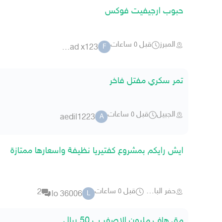
حبوب ارجيفيت فوكس
المبرز
قبل ٥ ساعات
fahad x123
F
تمر سكري مفتل فاخر
الجبيل
قبل ٥ ساعات
aedil1223
A
ايش رايكم بمشروع كفتيريا نظيفة واسعارها ممتازة
حفر الباطن
قبل ٥ ساعات
2
lo 36006
L
مق هاف مليون الاصفر ب 50 ريال