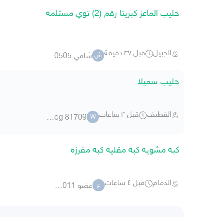
حليب الماعز كبريتا رقم (2) توي مستلمه
الجبيل
قبل ٣٧ دقيقة
شافي 0505
ش
حليب سميلا
القطيف
قبل ٣ ساعات
w.jcg 81709
W
كبه مشويه كبه مقليه كبه مفرزه
الدمام
قبل ٤ ساعات
عضو 911011
ع