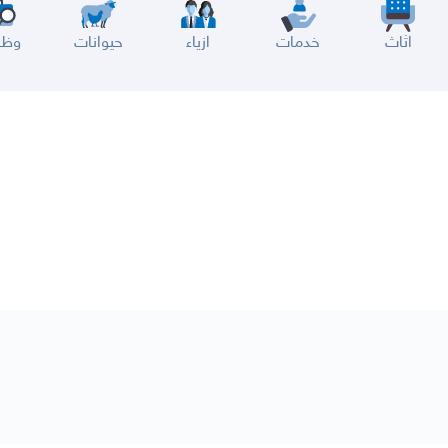
اثاث
خدمات
ازياء
حيوانات
وظا
سير
الباحة
جيزان
نجران
الجوف
عرعر
الكويت
الإمارات
البحرين