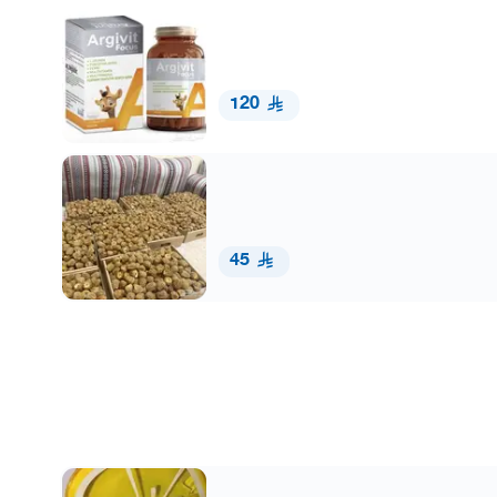
120
45