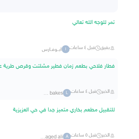
تمر للوجه الله تعالي
بقيق
قبل ٤ ساعات
ابـــوفــارس
ا
فطار فلاحي بطعم زمان فطير مشلتت وقرص طرية عل
الخبر
قبل ٤ ساعات
loly bakes
L
للتقبيل مطعم بخاري متميز جدا في حي العزيزية
الخبر
قبل ٥ ساعات
abdulmaged ali
A