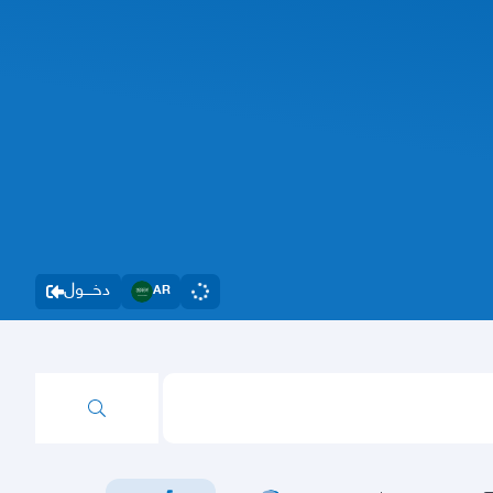
دخــــول
AR