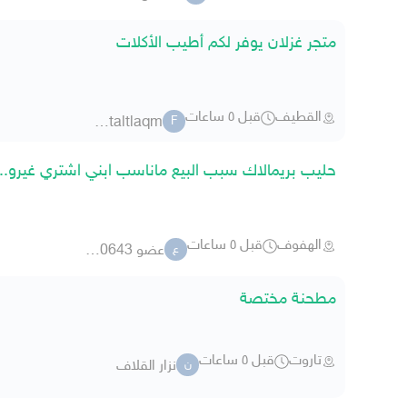
متجر غزلان يوفر لكم أطيب الأكلات
القطيف
قبل ٥ ساعات
fatmtaltlaqm
F
حليب بريمالاك سبب البيع ماناسب ابني اشتري غيرو..
الهفوف
قبل ٥ ساعات
عضو 4800643
ع
مطحنة مختصة
تاروت
قبل ٥ ساعات
نزار القلاف
ن