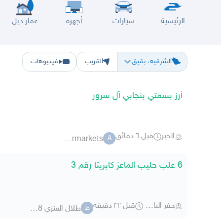
الرئيسية
سيارات
أجهزة
عقار ديل
الرياض
الشرقيه
جده
مكه
ينبع
حفر الباطن
المدينة
الطايف
تبوك
القصيم
حائل
أبها
ع
الشرقية، بقيق
القريب
فيديوهات
أرز بسمتي بنجابي آل سرور
الخبر
قبل ٦ دقائق
alsuroormarkets
A
6 علب حليب الماعز كابريتا رقم 3
حفر الباطن
قبل ٣٢ دقيقة
طلال العنزي 58198
ط