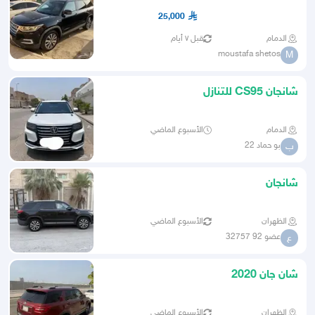
25,000
الدمام
قبل ٧ أيام
moustafa shetos
M
شانجان CS95 للتنازل
الدمام
الأسبوع الماضي
بو حماد 22
ب
شانجان
الظهران
الأسبوع الماضي
عضو 92 32757
ع
شان جان 2020
الظهران
الأسبوع الماضي