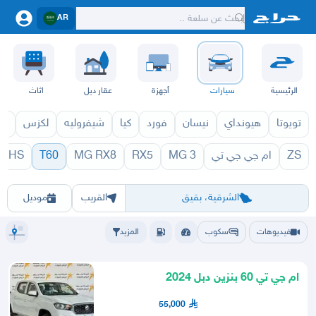
AR
الرئيسية
سيارات
أجهزة
عقار ديل
اثاث
تويوتا
هيونداي
نيسان
فورد
كيا
شيفروليه
لكزس
قط
ZS
ام جي جي تي
MG 3
RX5
MG RX8
T60
HS
0 1971
T60 1970
الرياض
الشرقيه
جده
مكه
ينبع
حفر الباطن
المدينة
الطايف
تبوك
القصيم
حائل
أبها
عسير
الباحة
جي
الشرقية، بقيق
القريب
موديل
فيديوهات
سكوب
المزيد
ام جي تي 60 بنزين دبل 2024
55,000