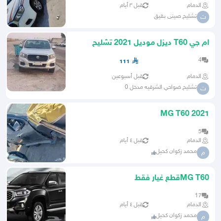
الدمام
قبل ٣ أيام
تشليح صينى بقيق
ت
ام جي T60 ديزل موديل 2021 تشليح
قطع غيار فقط للتواصل 058238
4
111
الدمام
قبل أسبوعين
تشليح ضواحي الشرقيه مدخل 0
ت
MG T60 2021
5
الدمام
قبل ٤ أيام
محمد زكوان كحيل
م
MG T60قطع غيار فقط
17
الدمام
قبل ٤ أيام
محمد زكوان كحيل
م