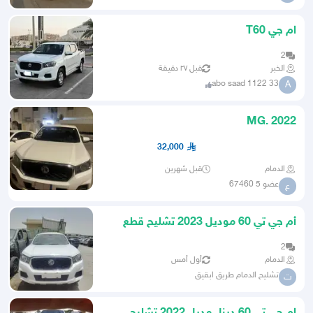
ام جي T60
2
الخبر
قبل ٢٧ دقيقة
abo saad 1122 33
A
MG. 2022
32,000
الدمام
قبل شهرين
عضو 5 67460
ع
أم جي تي 60 موديل 2023 تشليح قطع
غيار فقط التواصل واتساب
2
الدمام
أول أمس
تشليح الدمام طريق ابقيق
ت