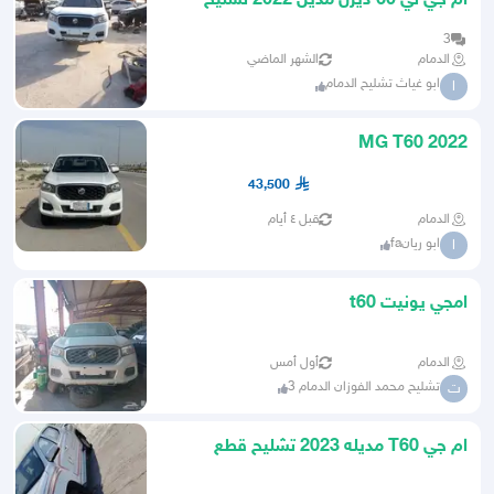
ام جي تي 60 ديزل مديل 2022 تشليح
قطع غيار
3
الدمام
الشهر الماضي
ابو غياث تشليح الدمام
ا
MG T60 2022
43,500
الدمام
قبل ٤ أيام
ابو ريانfa
ا
امجي يونيت t60
الدمام
أول أمس
تشليح محمد الفوزان الدمام 3
ت
ام جي T60 مديله 2023 تشليح قطع