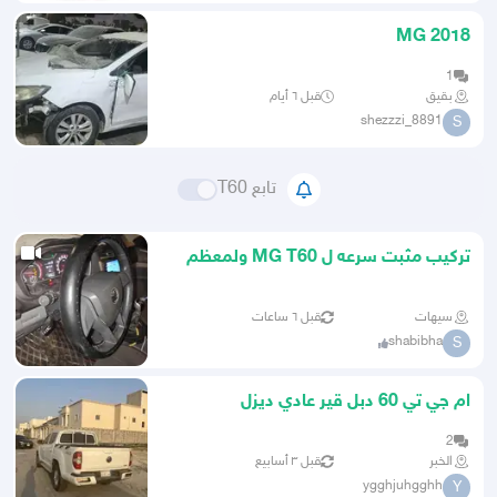
MG 2018
1
بقيق
قبل ٦ أيام
shezzzi_8891
S
تابع T60
تركيب مثبت سرعه ل MG T60 ولمعظم
السيارات
سيهات
قبل ٦ ساعات
shabibha
S
ام جي تي 60 دبل قير عادي ديزل
2
الخبر
قبل ٣ أسابيع
ygghjuhgghh
Y