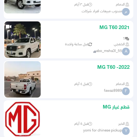
الدمام
قبل ٣ أيام
مندوب مبيعات افراد شركات
م
MG T60 2021
1
الخفجي
قبل ساعة واحدة
abo_msha3l_55
A
MG T60 -2022
الدمام
قبل ٤ أيام
fawaz8989
F
قطع غيار MG
الخبر
قبل ٥ أيام
yomi for chinese pickup
Y