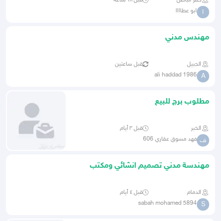
حفر الباطن
قبل ١٨ ساعة
ابو عطاااا
ا
مهندس مدني
الجبيل
قبل ساعتين
ali haddad 1986
A
مطلوب برج للبيع
الخبر
قبل ٣ أيام
فهد مسوق عقاري 606
ف
مهندسة مدني تصميم انشائي ومكتب
فني ابحث عن وظيف
الدمام
قبل ٤ أيام
sabah mohamed 5894
S