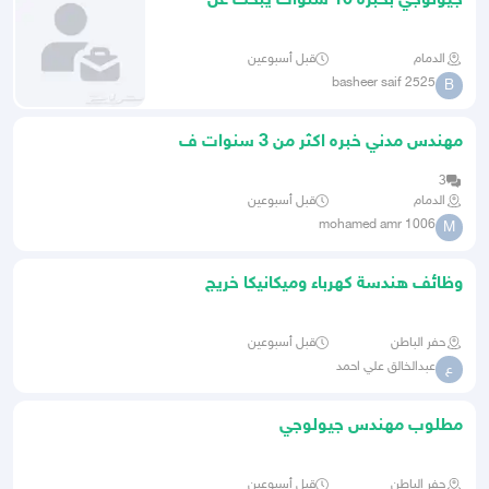
جيولوجي بخبرة 10 سنوات يبحث عن
فرصة في شركات التعدين
الدمام
قبل أسبوعين
basheer saif 2525
B
مهندس مدني خبره اكثر من 3 سنوات ف
اعمال الانشاءات والتشطيبات
3
الدمام
قبل أسبوعين
mohamed amr 1006
M
وظائف هندسة كهرباء وميكانيكا خريج
جديد
حفر الباطن
قبل أسبوعين
عبدالخالق علي احمد
ع
مطلوب مهندس جيولوجي
حفر الباطن
قبل أسبوعين