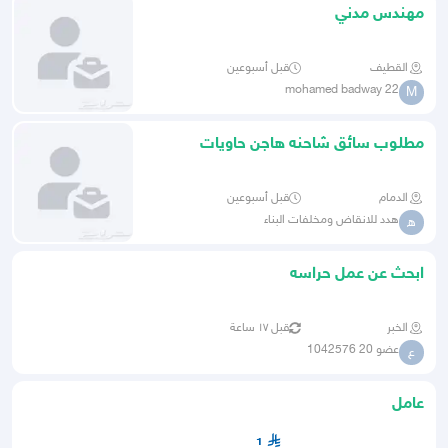
مهندس مدني
القطيف
قبل أسبوعين
mohamed badway 22
M
مطلوب سائق شاحنه هاجن حاويات
الدمام
قبل أسبوعين
هدد للانقاض ومخلفات البناء
ه
ابحث عن عمل حراسه
الخبر
قبل ١٧ ساعة
عضو 20 1042576
ع
عامل
1