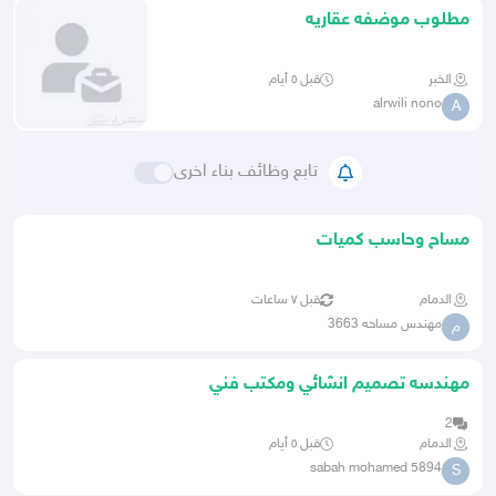
مطلوب موضفه عقاريه
الخبر
قبل ٥ أيام
alrwili nono
A
تابع وظائف بناء اخرى
مساح وحاسب كميات
الدمام
قبل ٧ ساعات
مهندس مساحه 3663
م
مهندسه تصميم انشائي ومكتب فني
انشائي ومعماري ابحث عن وظيفه
2
الدمام
قبل ٥ أيام
sabah mohamed 5894
S