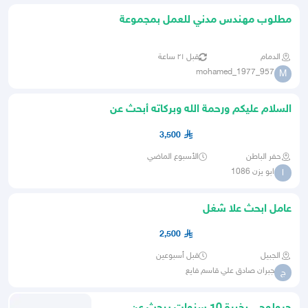
مطلوب مهندس مدني للعمل بمجموعة
مقاولات بمدينة الدمام
الدمام
قبل ٢١ ساعة
mohamed_1977_957
M
السلام عليكم ورحمة الله وبركاته أبحث عن
فرصة عمل جديدة في قط
3,500
حفر الباطن
الأسبوع الماضي
ابو يزن 1086
ا
عامل ابحث علا شغل
2,500
الجبيل
قبل أسبوعين
جبران صادق علي قاسم فايع
ج