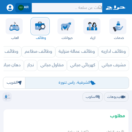
AR
خدمات
ازياء
حيوانات
وظائف
العاب
وظائف اداريه
وظائف عمالة منزلية
وظائف مطاعم
وظائف ازي
مشرف مباني
كهربائي مباني
مقاول مباني
نجار
دهان مباني
الرياض
الشرقيه
جده
مكه
ينبع
حفر الباطن
المدينة
الطايف
تبوك
القصيم
حائل
أبها
عسير
الباحة
جي
الشرقية، راس تنورة
القريب
فيديوهات
سكوب
مطلوب