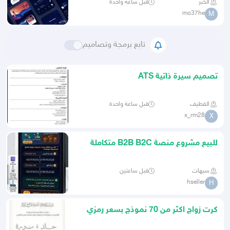
الخبر
قبل ساعة واحدة
mo37he
M
تابع برمجة وتصاميم
تصميم سيرة ذاتية ATS
القطيف
قبل ساعة واحدة
x_rm28
X
للبيع مشروع منصة B2B B2C متكاملة
لقطاع السباكة والتجهيزات
سيهات
قبل ساعتين
hseller
H
كرت زواج اكثر من 70 نموذج بسعر رمزي
وتعديل مجانا