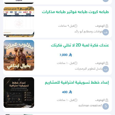
طباعه كروت طباعه فواتير طباعه مذكرات
طباعه بوكسات
الهفوف
قبل ٩ ساعات
فواحات ومطابع أبو رائد
ف
عندك فكرة لعبة 2D لا تخلي فكرتك
حبيسة الخيال
7,000
الهفوف
قبل ١٠ ساعات
باندل لتطوير البرمجيات
ب
إعداد خطط تسويقية احترافية للمشاريع
والخدمات
400
الهفوف
قبل ١٠ ساعات
suliman creative1
S