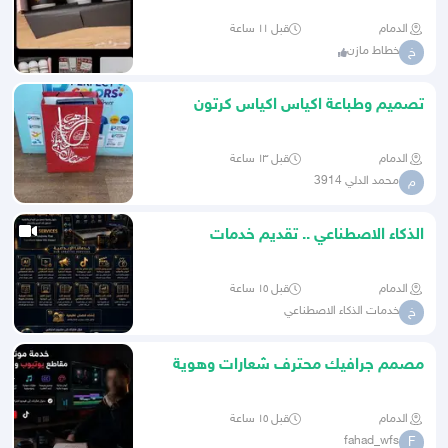
الدمام
قبل ١١ ساعة
خطاط مازن
خ
تصميم وطباعة اكياس اكياس كرتون
بلاستك ورق
الدمام
قبل ١٣ ساعة
محمد الدلي 3914
م
الذكاء الاصطناعي .. تقديم خدمات
الدمام
قبل ١٥ ساعة
خدمات الذكاء الاصطناعي
خ
مصمم جرافيك محترف شعارات وهوية
بصرية وتصاميم إعلانية ومحتو
الدمام
قبل ١٥ ساعة
fahad_wfs
F