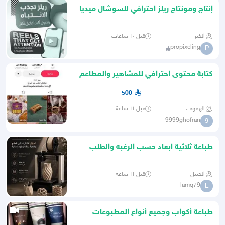
إنتاج ومونتاج ريلز احترافي للسوشال ميديا
الخبر
قبل ١٠ ساعات
propixeling
P
كتابة محتوى احترافي للمشاهير والمطاعم
والمتاجر وإدارة سوشل م
500
الهفوف
قبل ١١ ساعة
9999ghofran
9
طباعة ثلاثية ابعاد حسب الرغبه والطلب
الجبيل
قبل ١١ ساعة
lamq79
L
طباعة أكواب وجميع أنواع المطبوعات