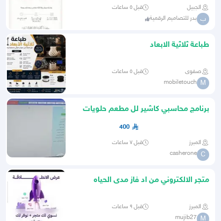
الجبيل
قبل ٥ ساعات
بدر للتصاميم الرقمية
ب
طباعة ثلاثية الابعاد
صفوى
قبل ٥ ساعات
mobiletouch
M
برنامج محاسبي كاشير لل مطعم حلويات
فطاير اسواق
400
المبرز
قبل ٧ ساعات
casherone
C
متجر الالكتروني من اد فاز مدى الحياه
المبرز
قبل ٩ ساعات
mujib27
M