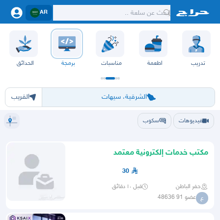
AR
تدريب
اطعمة
مناسبات
برمجة
الحدائق
الرياض
الشرقيه
جده
مكه
ينبع
حفر الباطن
المدينة
الطايف
تبوك
القصيم
حائل
أبها
عسير
الباحة
جي
الشرقية، سيهات
القريب
فيديوهات
سكوب
مكتب خدمات إلكترونية معتمد
30
حفر الباطن
قبل ١٠ دقائق
عضو 91 48636
ع