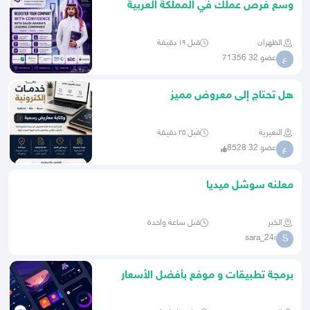
وسع فرص عملك في المملكة العربية
السعودية
الظهران
قبل ١٩ دقيقة
عضو 32 71356
ع
هل تحتاج إلى معروض مميز
النعيرية
قبل ٢٥ دقيقة
عضو 32 8528
ع
معلنه سوشل ميديا
الخبر
قبل ساعة واحدة
sara_24i
S
برمجة تطبيقات و موفع بأفضل الأسعار