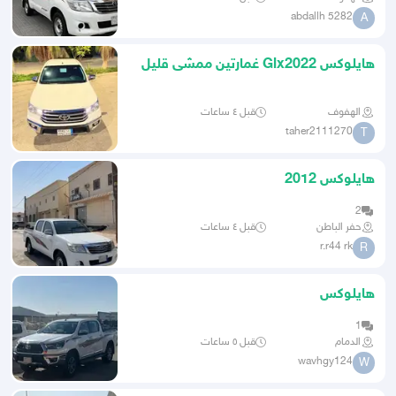
abdallh 5282
A
هايلوكس Glx2022 غمارتين ممشى قليل
قير تماتيك بدون دبل
الهفوف
قبل ٤ ساعات
taher2111270
T
هايلوكس 2012
2
حفر الباطن
قبل ٤ ساعات
r.r44 rk
R
هايلوكس
1
الدمام
قبل ٥ ساعات
wavhgy124
W