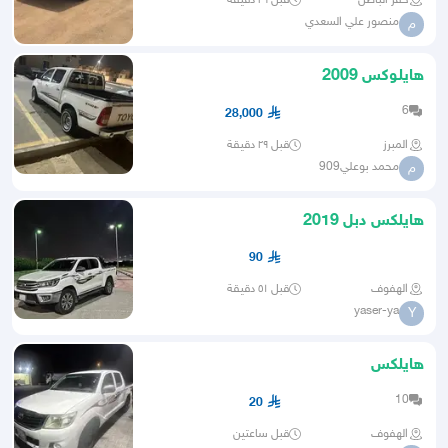
حفر الباطن
قبل ٢٦ دقيقة
منصور علي السعدي
م
هايلوكس 2009
6
28,000
المبرز
قبل ٢٩ دقيقة
محمد بوعلي909
م
هايلكس دبل 2019
90
الهفوف
قبل ٥١ دقيقة
yaser-ya
Y
هايلكس
10
20
الهفوف
قبل ساعتين