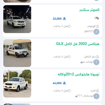
الموتر ستاندر
3
32,000
الهفوف
قبل ٧ ساعات
jala121
J
هيلكس 2002 فل كامل GLX
حفر الباطن
قبل ٧ ساعات
أبوجاســــم
أ
تويوتا هايلوكس 2012وكاله
ممشى266الف فقط
45,000
الخبر
قبل ٧ ساعات
ابوسلمان 711
ا