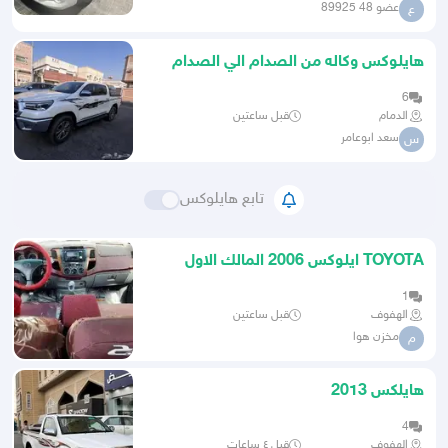
عضو 48 89925
ع
هايلوكس وكاله من الصدام الي الصدام
بنزين فل كامل سعودي بصمه
6
الدمام
قبل ساعتين
سعد ابوعامر
س
تابع هايلوكس
TOYOTA ايلوكس 2006 المالك الاول
1
الهفوف
قبل ساعتين
مخزن هوا
م
هايلكس 2013
4
الهفوف
قبل ٤ ساعات