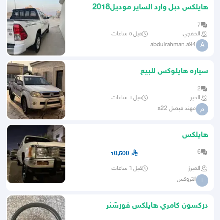
هايلكس دبل وارد الساير موديل2018
7
الخفجي
قبل ٥ ساعات
abdulrahman.a94
A
سياره هايلوكس للبيع
2
الخبر
قبل ٦ ساعات
مهند فيصل s22
م
هايلكس
6
10,500
المبرز
قبل ٦ ساعات
التروكس
ا
دركسون كامري هايلكس فورشنر