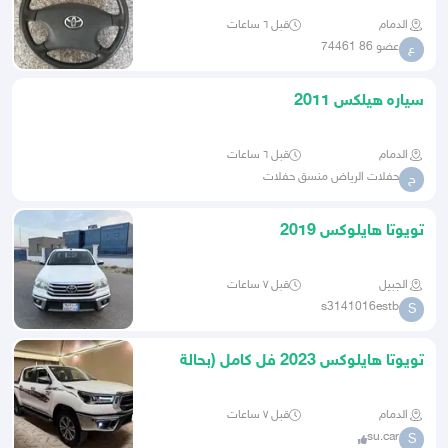
الدمام
قبل ٦ ساعات
عضو 86 74461
ع
سياره هيلكس 2011
الدمام
قبل ٦ ساعات
حفلات الرياض منسق حفلات
ح
تويوتا هايلوكس 2019
الجبيل
قبل ٧ ساعات
s3141016estb
S
تويوتا هايلوكس 2023 فل كامل (بحالة
الوكالة)
الدمام
قبل ٧ ساعات
su.car
S