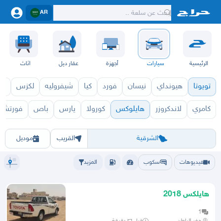
AR
الرئيسية
سيارات
أجهزة
عقار ديل
اثاث
تويوتا
هيونداي
نيسان
فورد
كيا
شيفروليه
لكزس
قط
كامري
لاندكروزر
هايلوكس
كورولا
يارس
باص
فورتشنر
هايلوكس 2027
هايل
الرياض
الشرقيه
جده
مكه
ينبع
حفر الباطن
المدينة
الطايف
تبوك
القصيم
حائل
أبها
عسير
الباحة
جي
الشرقية
القريب
موديل
فيديوهات
سكوب
المزيد
هايلكس 2018
1