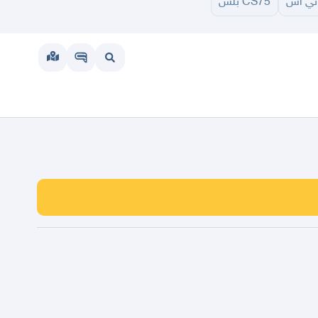
ني اس
CS75 بلس
الجوف
عرعر
الكويت
الإمارات
البحرين