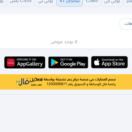
نتر
يوني كي
CS85
شانجان V7
يوني تي
CS35 بلس
يو
زة
الرس
الشماسية
المذنب
النبهانية
البدائع
رياض الخبراء
البكيرية
حائل
أبها
عسير
الباحة
جيزان
نجران
هات
لا يوجد عروض
قسم العقارات في منصة حراج يتم تشغيلة بواسطة
رخصة فال للوساطة و التسويق رقم 1200006871