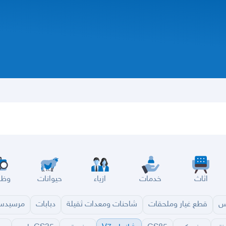
اثاث
خدمات
ازياء
حيوانات
وظا
س
قطع غيار وملحقات
شاحنات ومعدات ثقيلة
دبابات
مرسيد