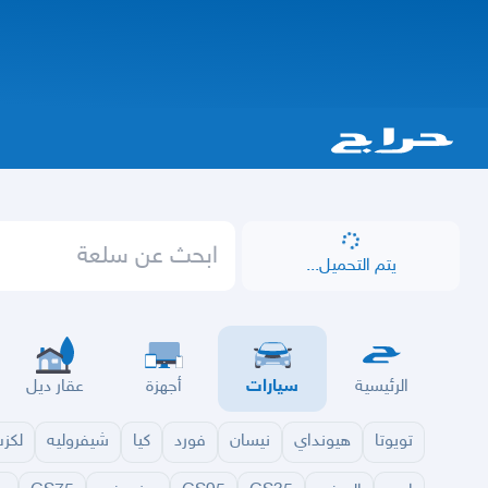
يتم التحميل...
الرئيسية
سيارات
أجهزة
عقار ديل
تويوتا
هيونداي
نيسان
فورد
كيا
شيفروليه
لكز