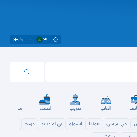
دخــــول
AR
ئف
العاب
تدريب
اطعمة
مناسبات
س
جي ام سي
هوندا
ايسوزو
بي ام دبليو
دودج
مازدا
شا