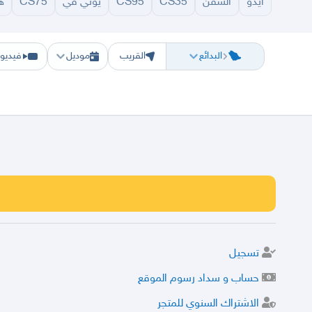
ايدو
السفن
CS35
CS95
يوني في
CS75
ه
الرياض
الشرقيه
جده
مكه
ينبع
حفر الباطن
المدينة
الطايف
تبوك
القصيم
بريدة
عني
البدائع
القريب
موديل
فيديو
تسجيل
حساب و سداد رسوم الموقع
الاشتراك السنوي للمتجر