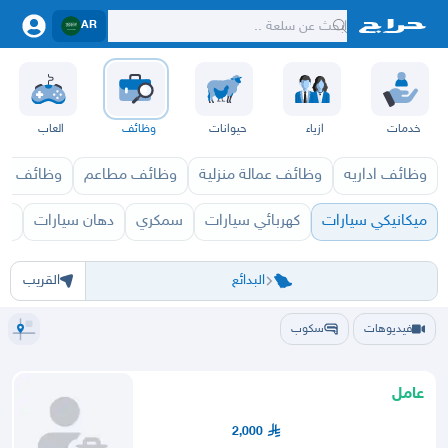
AR
خدمات
ازياء
حيوانات
وظائف
العاب
وظائف اداريه
وظائف عمالة منزلية
وظائف مطاعم
وظائف ازي
ميكانيكي سيارات
كهربائي سيارات
سمكري
دهان سيارات
وظ
الرياض
الشرقيه
جده
مكه
ينبع
حفر الباطن
المدينة
الطايف
تبوك
القصيم
بريدة
عنيزة
الرس
الشم
البدائع
القريب
فيديوهات
سكوب
عامل
2,000