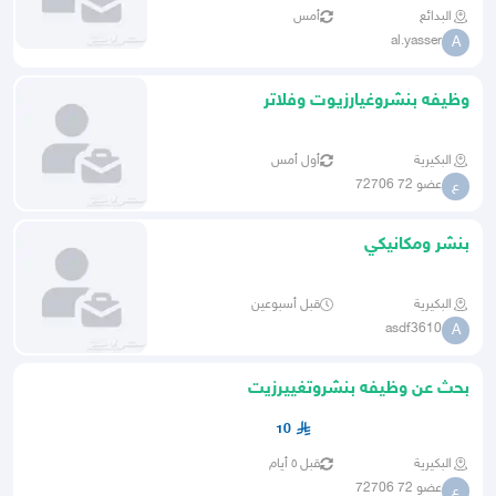
البدائع
أمس
al.yasser
A
وظيفه بنشروغيارزيوت وفلاتر
البكيرية
أول أمس
عضو 72 72706
ع
بنشر ومكانيكي
البكيرية
قبل أسبوعين
asdf3610
A
بحث عن وظيفه بنشروتغييرزيت
10
البكيرية
قبل ٥ أيام
عضو 72 72706
ع