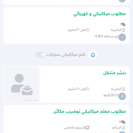
مطلوب ميكانيكي و كهربائي
1
البكيرية
قبل ٣ أسابيع
ابو عبدالله 4364
ا
تابع ميكانيكي سيارات
بنشر متنقل
البكيرية
قبل ٣ أسابيع
asdf3610
A
مطلوب معلم ميكانيكي توضيب مكائن
ديزل وبنزين
6
البدائع
الأسبوع الماضي