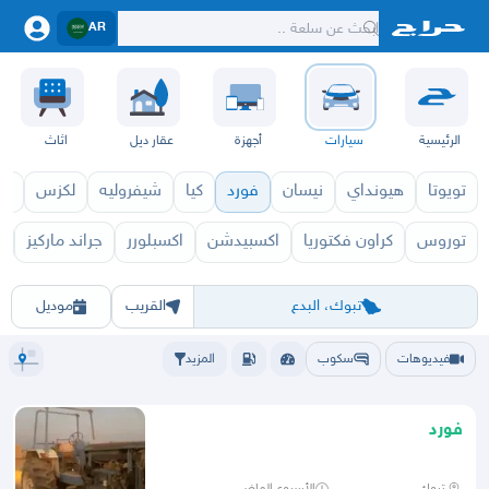
AR
الرئيسية
سيارات
أجهزة
عقار ديل
اثاث
تويوتا
هيونداي
نيسان
فورد
كيا
شيفروليه
لكزس
قط
توروس
كراون فكتوريا
اكسبيدشن
اكسبلورر
جراند ماركيز
م
 1971
F550 1970
الرياض
الشرقيه
جده
مكه
ينبع
حفر الباطن
المدينة
الطايف
تبوك
القصيم
حائل
أبها
عسير
الباحة
جي
تبوك، البدع
القريب
موديل
فيديوهات
سكوب
المزيد
فورد