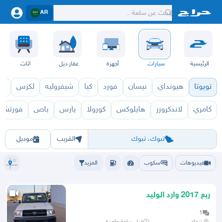
AR
الرئيسية
سيارات
أجهزة
عقار ديل
اثاث
تويوتا
هيونداي
نيسان
فورد
كيا
شيفروليه
لكزس
قط
كامري
لاندكروزر
هايلوكس
كورولا
يارس
باص
فورتشنر
ربع 2027
ربع 2026
ر
الرياض
الشرقيه
جده
مكه
ينبع
حفر الباطن
المدينة
الطايف
تبوك
القصيم
حائل
أبها
عسير
الباحة
جي
تبوك، تبوك
القريب
موديل
فيديوهات
سكوب
المزيد
ربع 2017 وارد الوليد
1