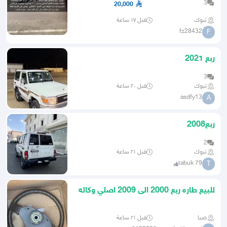
3
20,000
تبوك
قبل ١٧ ساعة
fz28432
F
ربع 2021
3
تبوك
قبل ٢٠ ساعة
asdfy13
A
ربع2008
2
تبوك
قبل ٢١ ساعة
tabuk 79
T
للبيع طاره ربع 2000 الى 2009 اصلي وكاله
ضبا
قبل ٢١ ساعة