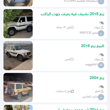
استغفرالله العضيم 5122995
ا
ربع 2018 نضيف فيه رفرف جهت الراكب
مغير وكاله الممشى 169الف
1
تبوك
قبل ٢٣ ساعة
عضو 5697232
ع
للبيع ربع 2016
1
تبوك
أمس
magd447
M
ربع 2004
3
املج
قبل ٥ ساعات
ماززن الفايدي
م