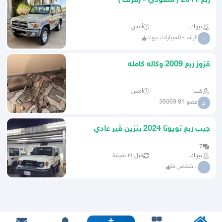
ربع 2011 ( سعودي - رفرف )
تبوك
أمس
الرائد - للسيارات تبوك
ا
قزوز ربع 2009 وكاله كامله
ضبا
أمس
عضو 81 36069
ع
جيب ربع تويوتا 2024 بنزين قير عادي
7
تبوك
قبل ٢١ دقيقة
.. شخص ما
.