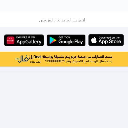
لا يوجد المزيد من العروض
قسم العقارات في منصة حراج يتم تشغيلة بواسطة
رخصة فال للوساطة و التسويق رقم 1200006871