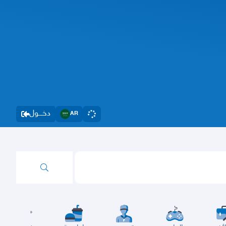
دخــــول
AR