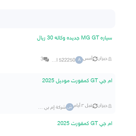
سياره MG GT جديده وكاله 30 ريال
جيزان
أمس
3
abo gamal 522250
A
ام جي GT كمفورت موديل 2025
جيزان
قبل ٣ أيام
شركة إم بي آر للسيارات
ش
ام جي GT كمفورت 2025