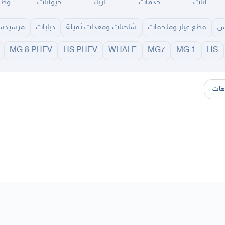
اثاث
خدمات
ازياء
حيوانات
وظا
س
قطع غيار وملحقات
شاحنات ومعدات ثقيلة
دبابات
مرسيد
MG 8 PHEV
HS PHEV
WHALE
MG7
MG 1
HS
سير
الباحة
جيزان
نجران
الجوف
عرعر
الكويت
الإمارات
البحرين
هات