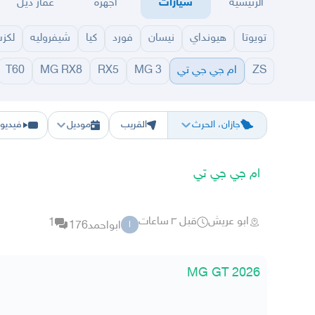
الرئيسية
سيارات
أجهزة
عقار ديل
تويوتا
هيونداي
نيسان
فورد
كيا
شيفروليه
لكز
ZS
ام جي جي تي
MG 3
RX5
MG RX8
T60
الرياض
الشرقيه
جده
مكه
ينبع
حفر الباطن
المدينة
الطايف
تبوك
القصيم
حائل
أبها
ع
جازان، الحرث
القريب
موديل
فيديو
ام جي جي تي
ابو عريش
قبل ٣ ساعات
1
ابواحمد176
ا
MG GT 2026