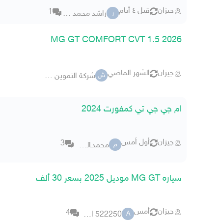
جيزان
قبل ٤ أيام
1
راشد محمد الكثيري
ر
MG GT COMFORT CVT 1.5 2026
جيزان
الشهر الماضي
شركة التموين ـــــ الحديث
ش
ام جي جي تي كمفورت 2024
جيزان
أول أمس
3
محمدـالسيد
م
سياره MG GT موديل 2025 بسعر 30 ألف
جيزان
أمس
4
abo gamal 522250
A