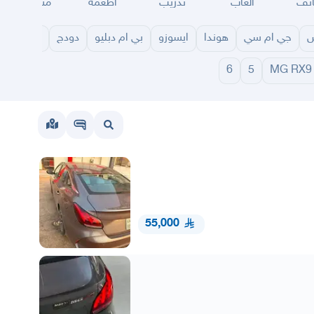
ئف
العاب
تدريب
اطعمة
مناسبات
س
جي ام سي
هوندا
ايسوزو
بي ام دبليو
دودج
مازدا
شا
6
5
MG RX9
55,000