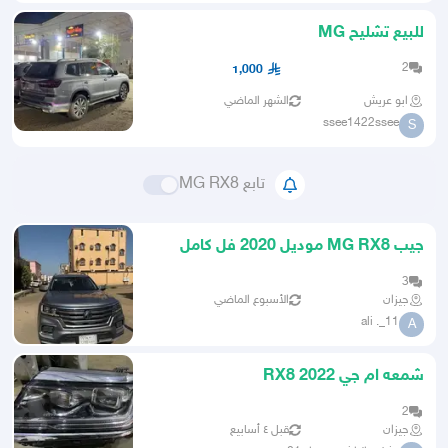
للبيع تشليح MG
2
1,000
ابو عريش
الشهر الماضي
ssee1422ssee
S
تابع MG RX8
جيب MG RX8 موديل 2020 فل كامل
3
جيزان
الأسبوع الماضي
ali ._11
A
شمعه ام جي 2022 RX8
2
جيزان
قبل ٤ أسابيع