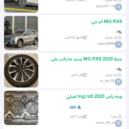
ابو عريش
قبل ٤ أسابيع
azooz07-18
A
MG RX8 ام جي
3
ابو عريش
الشهر الماضي
aseiry6689
A
جنط MG RX8 2020 جديد ما ركب على
السياره الا مره وحده
5
ابو عريش
أول أمس
m_do120
M
وجه رأس mg rx8 2020 اصلي
250
صبيا
قبل ٧ أيام
mmm_88_m
M