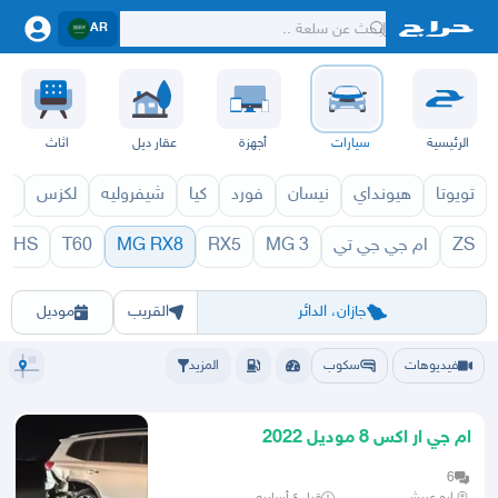
AR
الرئيسية
سيارات
أجهزة
عقار ديل
اثاث
تويوتا
هيونداي
نيسان
فورد
كيا
شيفروليه
لكزس
قط
ZS
ام جي جي تي
MG 3
RX5
MG RX8
T60
HS
71
MG RX8 1970
الرياض
الشرقيه
جده
مكه
ينبع
حفر الباطن
المدينة
الطايف
تبوك
القصيم
حائل
أبها
عسير
الباحة
جي
جازان، الدائر
القريب
موديل
فيديوهات
سكوب
المزيد
ام جي ار اكس 8 موديل 2022
6