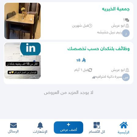
جمعية الخيريه
1
ابو عريش
قبل شهرين
رنيم نبيل حشيشه
ر
وظائف بلنكدان حسب تخصصك
18
ابو عريش
قبل ٦ أيام
سيرة ذاتية احترافيه
س
لا يوجد المزيد من العروض
أضف عرض
الرسائل
كل الأقسام
الإشعارات
الرئيسية