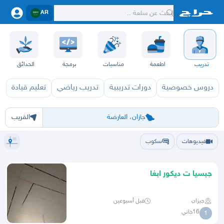
AR
تدريب
اطعمة
مناسبات
برمجة
الحدائق
دروس خصوصية
دورات تدريبية
تدريب رياضي
تعليم قيادة
ت
الرياض
الشرقيه
جده
مكه
ينبع
حفر الباطن
المدينة
الطايف
تبوك
القصيم
حائل
أبها
عسير
الباحة
جي
جازان، العارضة
القريب
فيديوهات
سكوب
چبسيا ت ديكور ابغا
جيزان
قبل أسبوعين
16جاني
1