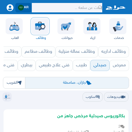
AR
خدمات
ازياء
حيوانات
وظائف
العاب
وظائف اداريه
وظائف عمالة منزلية
وظائف مطاعم
وظائف ازي
ممرض
صيدلي
طبيب
فني علاج طبيعي
بيطري
فني مس
الرياض
الشرقيه
جده
مكه
ينبع
حفر الباطن
المدينة
الطايف
تبوك
القصيم
حائل
أبها
عسير
الباحة
جي
جازان، صامطة
القريب
فيديوهات
سكوب
بكالوريوس صيدلية مرخص جاهز من
الهيئة
2