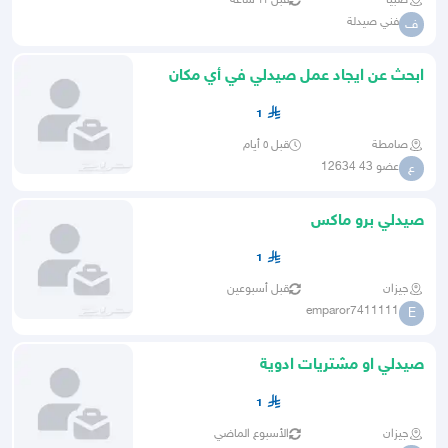
صبيا
قبل ١١ ساعة
فني صيدلة
ف
ابحث عن ايجاد عمل صيدلي في أي مكان
داخل المملكة ولدي خبرة سن
1
صامطة
قبل ٥ أيام
عضو 43 12634
ع
صيدلي برو ماكس
1
جيزان
قبل أسبوعين
emparor7411111
E
صيدلي او مشتريات ادوية
1
جيزان
الأسبوع الماضي