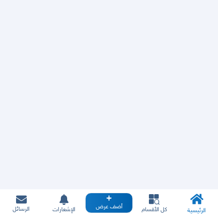
أضف عرض
الرسائل
كل الأقسام
الإشعارات
الرئيسية