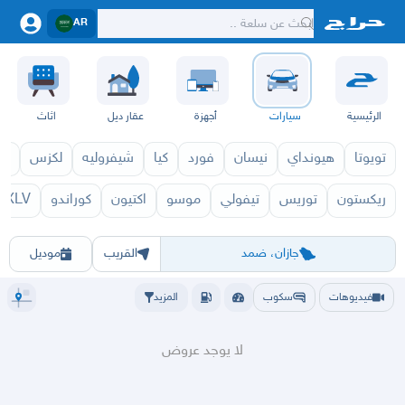
AR
الرئيسية
سيارات
أجهزة
عقار ديل
اثاث
تويوتا
هيونداي
نيسان
فورد
كيا
شيفروليه
لكزس
قط
ريكستون
توريس
تيفولي
موسو
اكتيون
كوراندو
XLV
سانج يونج 2027
سانج
الرياض
الشرقيه
جده
مكه
ينبع
حفر الباطن
المدينة
الطايف
تبوك
القصيم
حائل
أبها
عسير
الباحة
جي
جازان، ضمد
القريب
موديل
فيديوهات
سكوب
المزيد
لا يوجد عروض