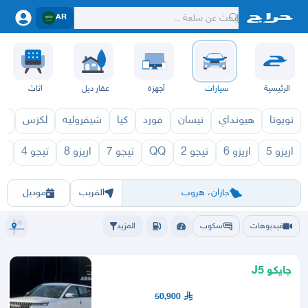
AR
الرئيسية
سيارات
أجهزة
عقار ديل
اثاث
تويوتا
هيونداي
نيسان
فورد
كيا
شيفروليه
لكزس
قط
اريزو 5
اريزو 6
تيجو 2
QQ
تيجو 7
اريزو 8
تيجو 4
تي
تشيري 2027
تشيري 26
الرياض
الشرقيه
جده
مكه
ينبع
حفر الباطن
المدينة
الطايف
تبوك
القصيم
حائل
أبها
عسير
الباحة
جي
جازان، هروب
القريب
موديل
فيديوهات
سكوب
المزيد
جايكو J5
50,900