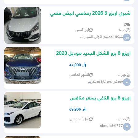
شيري اريزو 5 2026 رصاصي ابيض فضي
2
صبيا
أول أمس
شركة القصيم الأولى للسيارات
ش
اريزو 6 برو الشكل الجديد موديل 2023
فقط بسعر 47000
47,000
جيزان
الشهر الماضي
معرض عمر كارز فريندز
م
اريزو 6 برو الناغي بسعر منافس
59,966
جيزان
قبل أسبوعين
abdullah6777
A