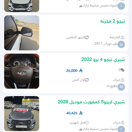
اضواء خميس مشيط جازان
ا
تيجو 2 مخزنه
العارضة
الشهر الماضي
طير حوران 2811
ط
شيري تيجو 4 برو 2022
2
25,000
جيزان
أول أمس
m.gabr
M
شيري اريزو5 كمفورت موديل 2026
40,425
جيزان
قبل شهرين
اضواء خميس مشيط جازان
ا