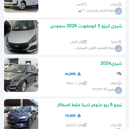
جيزان
أمس
شركة الخضر للسيارات 11
ش
شيري اريزو 5 كومفورت 2026 سعودي
ابيض رصاصي فضي
صبيا
أول أمس
شركة القصيم الأولى للسيارات
ش
شيري2024
3
45,000
فيفاء
قبل ١١ ساعة
عضو 42 51575
ع
تيجو 8 برو متوفر لدينا فقط اصفااار
موديل 2023 اقل الاسعار
70,000
جيزان
قبل ٤ أسابيع