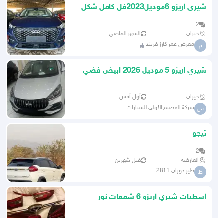
شيرى اريزو 6موديل2023فل كامل شكل
جديد كاش وتقسيط اقل سعر
2
جيزان
الشهر الماضي
معرض عمر كارز فريندز
م
شيري اريزو 5 موديل 2026 ابيض فضي
رمادي
جيزان
أول أمس
شركة القصيم الأولى للسيارات
ش
تيجو
2
العارضة
قبل شهرين
طير حوران 2811
ط
اسطبات شيري اريزو 6 شمعات نور