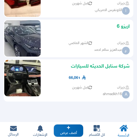
جيزان
قبل شهرين
الكونغرس الامريكي
ا
اريزو 6
جيزان
الشهر الماضي
عبدالعزيز سالم احمد
ع
شركة سنابل الحديثه للسيارات
66,061
جيزان
قبل شهرين
ahmadkh16
A
أضف عرض
الرسائل
كل الأقسام
الإشعارات
الرئيسية