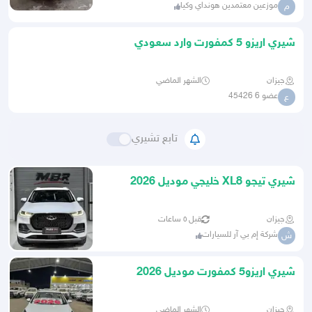
موزعين معتمدين هونداي وكيا
م
شيري اريزو 5 كمفورت وارد سعودي
2026
جيزان
الشهر الماضي
عضو 6 45426
ع
تابع تشيري
شيري تيجو XL8 خليجي موديل 2026
جيزان
قبل ٥ ساعات
شركة إم بي آر للسيارات
ش
شيري اريزو5 كمفورت موديل 2026
جيزان
الشهر الماضي