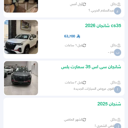
حائل
أول أمس
عبدالسلام الحربي.1
ع
cs35 شانجان 2026
63,700
حائل
قبل ٦ ساعات
بدر ــ
ب
شانجان سى اس 35 سمارت بلس
حائل
قبل ٣ ساعات
اقوى عروض السيارات الجديدة
ا
شنجان 2025
حائل
الشهر الماضي
لافي الشمري l
ل