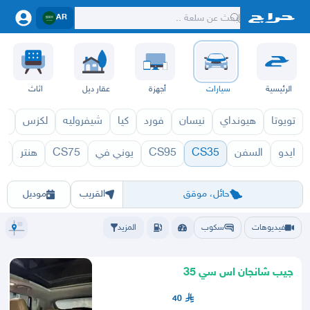
AR
الرئيسية
سيارات
أجهزة
عقار ديل
اثاث
تويوتا
هيونداي
نيسان
فورد
كيا
شيفروليه
لكزس
قط
ايدو
السفن
CS35
CS95
يوني في
CS75
هنتر
ي
 1971
CS35 1970
الرياض
الشرقيه
جده
مكه
ينبع
حفر الباطن
المدينة
الطايف
تبوك
القصيم
حائل
أبها
عسير
الباحة
جي
حائل، موقق
القريب
موديل
فيديوهات
سكوب
المزيد
جيب شانجان اس سي 35
40