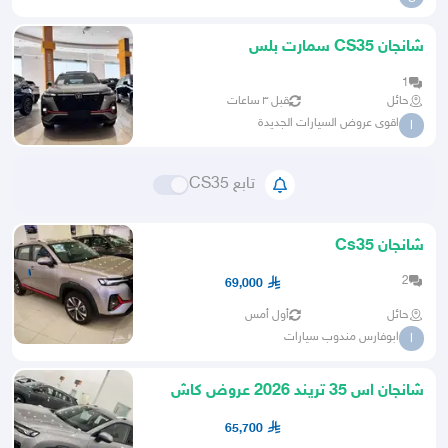
شانجان CS35 سمارت بلس
1
حائل
قبل ٣ ساعات
اقوى عروض السيارات الجديدة
ا
تابع CS35
شانجان Cs35
2
69,000
حائل
أول أمس
ابوفارس مندوب سيارات
ا
شانجان اس 35 تريند 2026 عروض كاش
واقساط نقبل رواتب 3600 خا
65,700