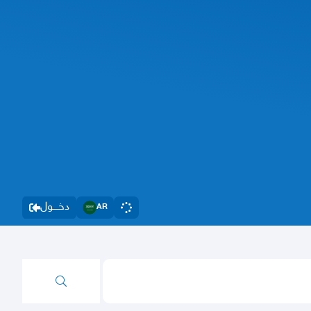
دخــــول
AR