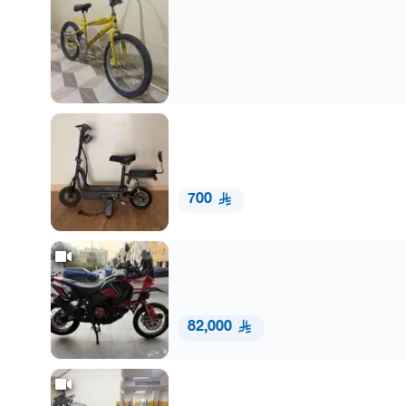
700
82,000