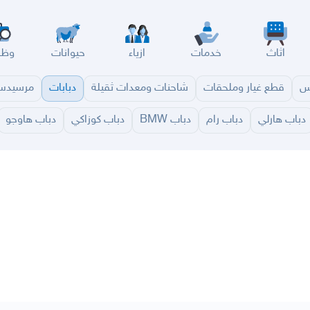
اثاث
خدمات
ازياء
حيوانات
وظا
س
قطع غيار وملحقات
شاحنات ومعدات ثقيلة
دبابات
مرسيد
دباب هارلي
دباب رام
دباب BMW
دباب كوزاكي
دباب هاوجو
سير
الباحة
جيزان
نجران
الجوف
عرعر
الكويت
الإمارات
البحرين