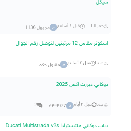
سيكل
حفر الباطن
قبل ٤ أسابيع
مجهول 1136
م
اسكوتر مقاس 12 مرتبتين لتوصل رقم الجوال
صبيا
قبل ٤ أسابيع
مقبول حكمي 9248
م
دوكاتي ديزرت اكس 2025
جده
قبل ٣ أيام
2
samer999977
S
دباب دوكاتي ملتيسترادا Ducati Multistrada v2s