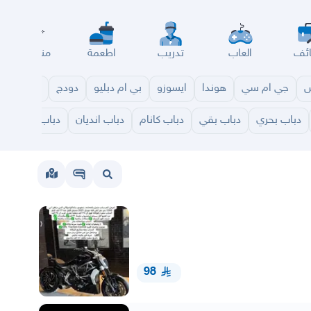
ئف
العاب
تدريب
اطعمة
مناسبات
س
جي ام سي
هوندا
ايسوزو
بي ام دبليو
دودج
مازدا
شا
دباب بحري
دباب بقي
دباب كانام
دباب انديان
دباب بولاريس
98