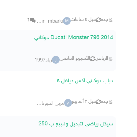
جده
قبل ٥ ساعات
1
mazin_mbarki
M
2014 Ducati Monster 796 دوكاتي
الرياض
الأسبوع الماضي
زياد1997
ز
دباب دوكاتي اكس ديافل s
جده
قبل ٣ أسابيع
مربي الحيونات 8290
م
سيكل رياضي لتبديل وللبيع ب 250