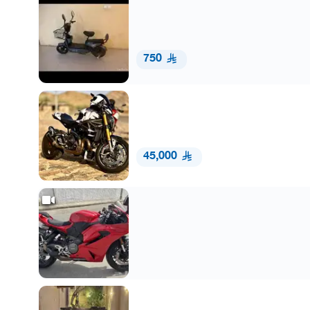
750
45,000