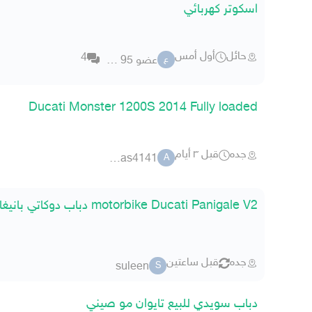
اسكوتر كهربائي
حائل
أول أمس
4
عضو 95 47633
ع
Ducati Monster 1200S 2014 Fully loaded
جده
قبل ٣ أيام
aboanas4141
A
motorbike Ducati Panigale V2 دباب دوكاتي بانيغالي
جده
قبل ساعتين
suleen
S
دباب سويدي للبيع تايوان مو صيني