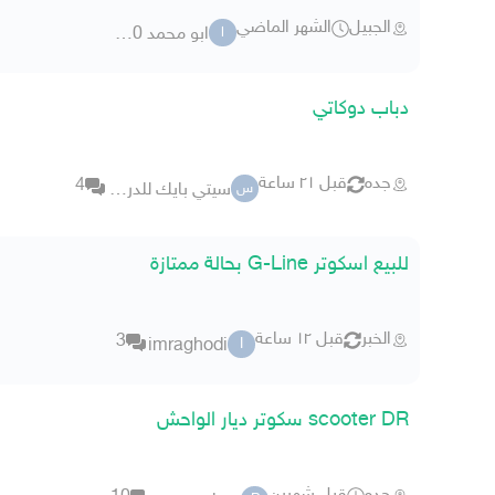
الجبيل
الشهر الماضي
ابو محمد 68520
ا
دباب دوكاتي
جده
قبل ٢١ ساعة
4
سيتي بايك للدراجات النارية
س
للبيع اسكوتر G-Line بحالة ممتازة
الخبر
قبل ١٢ ساعة
3
imraghodi
I
scooter DR سكوتر ديار الواحش