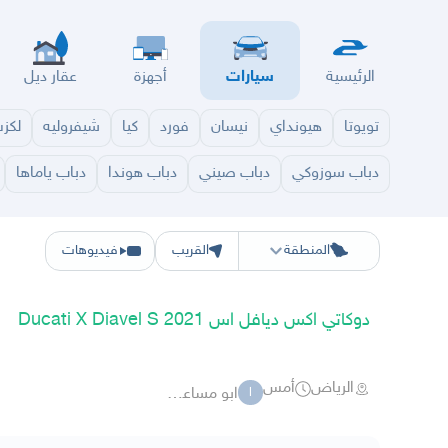
الرئيسية
سيارات
أجهزة
عقار ديل
تويوتا
هيونداي
نيسان
فورد
كيا
شيفروليه
لكز
دباب سوزوكي
دباب صيني
دباب هوندا
دباب ياماها
الرياض
الشرقيه
جده
مكه
ينبع
حفر الباطن
المدينة
الطايف
تبوك
القصيم
حائل
أبها
ع
المنطقة
القريب
فيديوهات
دوكاتي اكس ديافل اس Ducati X Diavel S 2021
الرياض
أمس
ابو مساعد 10011
ا