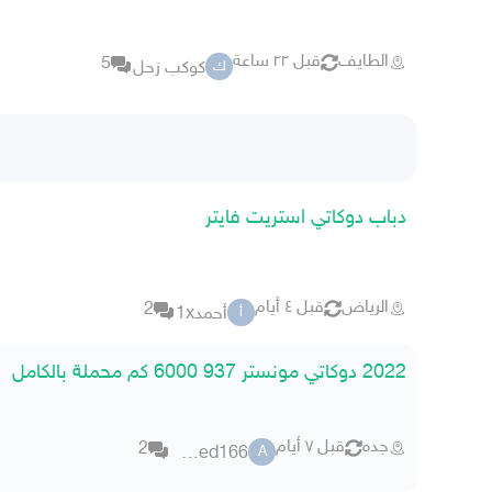
الطايف
قبل ٢٢ ساعة
5
كوكب زحل
ك
دباب دوكاتي استريت فايتر
الرياض
قبل ٤ أيام
2
أحمد1x
أ
2022 دوكاتي مونستر 937 6000 كم محملة بالكامل
جده
قبل ٧ أيام
2
ahmed166
A