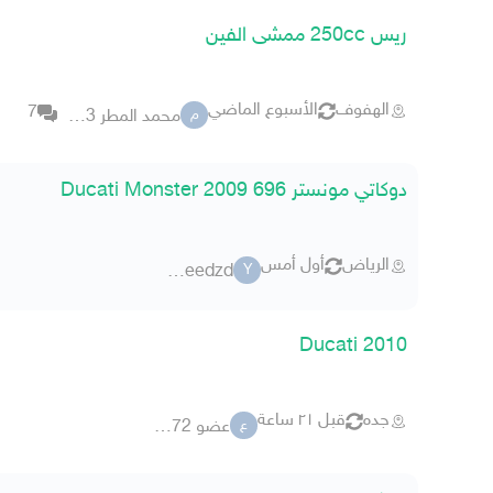
ريس 250cc ممشى الفين
الهفوف
الأسبوع الماضي
7
محمد المطر 0753
م
دوكاتي مونستر 696 2009 Ducati Monster
الرياض
أول أمس
yazeedzd
Y
Ducati 2010
جده
قبل ٢١ ساعة
عضو 295972
ع