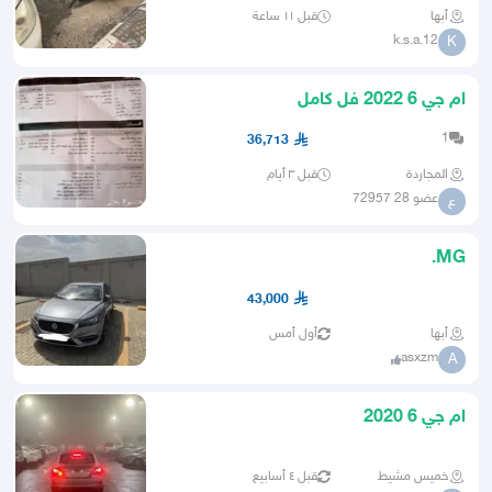
أبها
قبل ١١ ساعة
k.s.a.12
K
ام جي 6 2022 فل كامل
1
36,713
المجاردة
قبل ٣ أيام
عضو 28 72957
ع
MG.
43,000
أبها
أول أمس
asxzm
A
ام جي 6 2020
خميس مشيط
قبل ٤ أسابيع