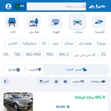
AR
الرئيسية
سيارات
أجهزة
عقار ديل
اثاث
تويوتا
هيونداي
نيسان
فورد
كيا
شيفروليه
لكزس
قط
ZS
ام جي جي تي
MG 3
RX5
MG RX8
T60
HS
024
6 2025
6 2026
6 2027
الرياض
الشرقيه
جده
مكه
ينبع
حفر الباطن
المدينة
الطايف
تبوك
القصيم
حائل
أبها
عسير
الباحة
جي
عسير، البرك
القريب
موديل
فيديوهات
سكوب
المزيد
MG 6 بحالة الوكالة
38,000