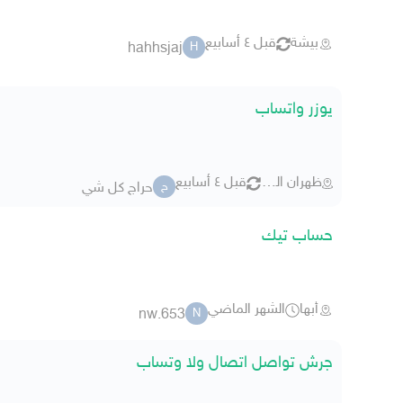
بيشة
قبل ٤ أسابيع
hahhsjaj
H
يوزر واتساب
ظهران الجنوب
قبل ٤ أسابيع
حراج كل شي
ح
حساب تيك
أبها
الشهر الماضي
nw.653
N
جرش تواصل اتصال ولا وتساب