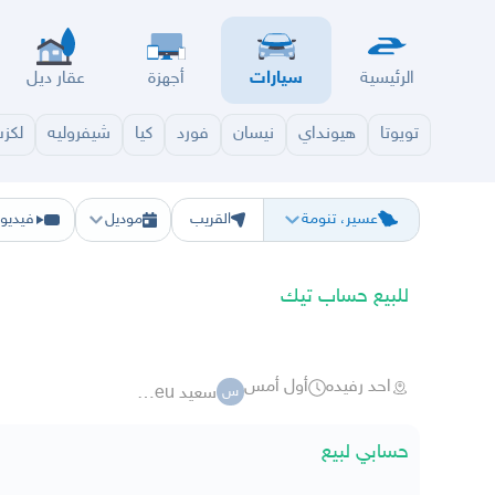
الرئيسية
سيارات
أجهزة
عقار ديل
تويوتا
هيونداي
نيسان
فورد
كيا
شيفروليه
لكز
الرياض
الشرقيه
جده
مكه
ينبع
حفر الباطن
المدينة
الطايف
تبوك
القصيم
حائل
أبها
ع
عسير، تنومة
القريب
موديل
فيديو
للبيع حساب تيك
احد رفيده
أول أمس
سعيد sjabeu
س
حسابي لبيع