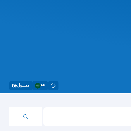
دخــــول
AR