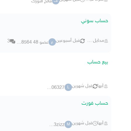
فالح النورك
ف
حساب سوني
محايل عسير
قبل أسبوعين
3
عضو 48 1778564
ع
بيع حساب
أبها
قبل شهرين
ly 3706327
L
حساب فورت
أبها
قبل شهرين
me3zizz
M