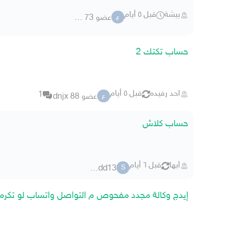
بيشة
قبل ٥ أيام
عضو 73 05274
ع
حساب تكتك 2
احد رفيده
قبل ٥ أيام
1
عضو 88 dnjx
ع
حساب كلاش
أبها
قبل ٦ أيام
saadd13
S
إيدج وكالة مجدد مفحوص م التواصل واتساب لو تكرمت