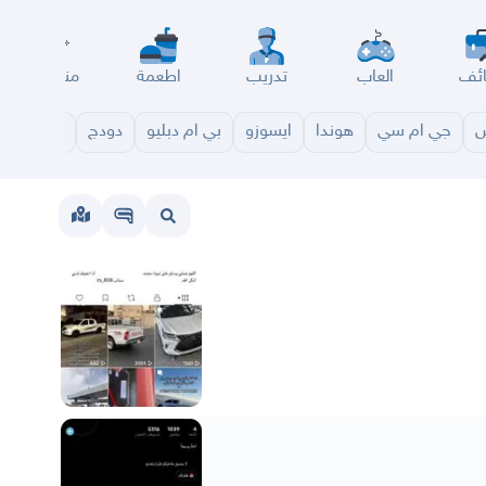
ئف
العاب
تدريب
اطعمة
مناسبات
س
جي ام سي
هوندا
ايسوزو
بي ام دبليو
دودج
مازدا
شا