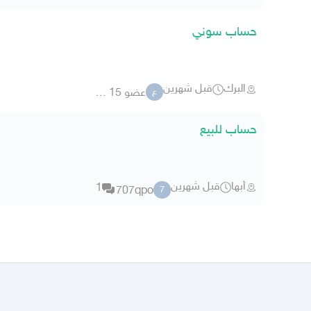
حساب سوني
البرك
قبل شهرين
عضو 15 18075
ع
حساب للبيع
أبها
قبل شهرين
1
707qpo
7