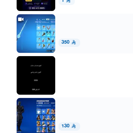
1
350
130