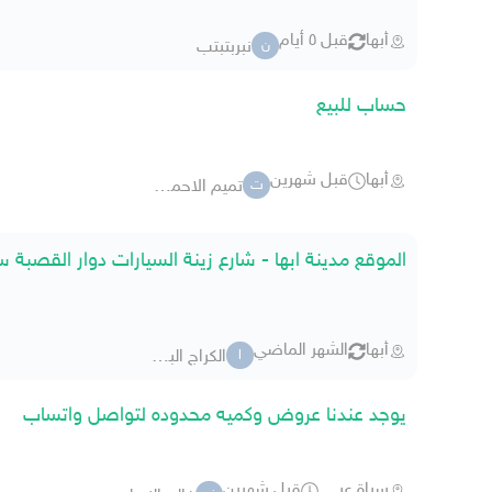
أبها
قبل ٥ أيام
نبربتبتب
ن
حساب للبيع
أبها
قبل شهرين
تميم الاحمري 5191
ت
الموقع مدينة ابها - شارع زينة السيارات دوار القصبة سا
أبها
الشهر الماضي
الكراج البلاتيني
ا
يوجد عندنا عروض وكميه محدوده لتواصل واتساب
سراة عبيدة
قبل شهرين