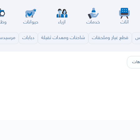
اثاث
خدمات
ازياء
حيوانات
وظا
س
قطع غيار وملحقات
شاحنات ومعدات ثقيلة
دبابات
مرسيد
سير
الباحة
جيزان
نجران
الجوف
عرعر
الكويت
الإمارات
البحرين
هات