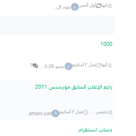
أبها
أول أمس
عبود ال جمال
ع
1000
أبها
قبل ٣ أسابيع
1
عضو 28 18375
ع
راجع الإعلان السابق مورسدس 2011
خميس مشيط
قبل ٣ أسابيع
al-qahtani just
A
حساب انستقرام