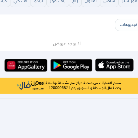
فورتشنر
شاص
افالون
ربع
راف فور
برادو
اف جي
كرسي
سير
الباحة
جيزان
نجران
الجوف
عرعر
الكويت
الإمارات
البحرين
فيديوهات
لا يوجد عروض
قسم العقارات في منصة حراج يتم تشغيلة بواسطة
رخصة فال للوساطة و التسويق رقم 1200006871