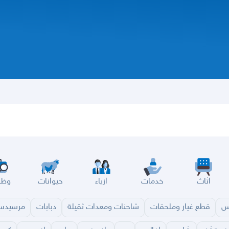
اثاث
خدمات
ازياء
حيوانات
وظا
س
قطع غيار وملحقات
شاحنات ومعدات ثقيلة
دبابات
مرسيد