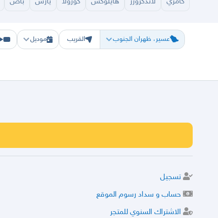
كامري
لاندكروزر
هايلوكس
كورولا
يارس
باص
الرياض
الشرقيه
جده
مكه
ينبع
حفر الباطن
المدينة
الطايف
تبوك
القصيم
حائل
أبها
ع
عسير، ظهران الجنوب
القريب
موديل
تسجيل
حساب و سداد رسوم الموقع
الاشتراك السنوي للمتجر