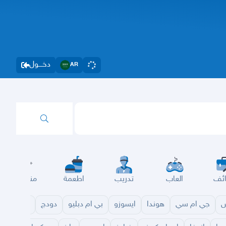
دخــــول
AR
ئف
العاب
تدريب
اطعمة
مناسبات
س
جي ام سي
هوندا
ايسوزو
بي ام دبليو
دودج
مازدا
شا