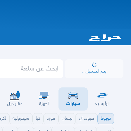
يتم التحميل...
الرئيسية
سيارات
أجهزة
عقار ديل
تويوتا
هيونداي
نيسان
فورد
كيا
شيفروليه
لكز