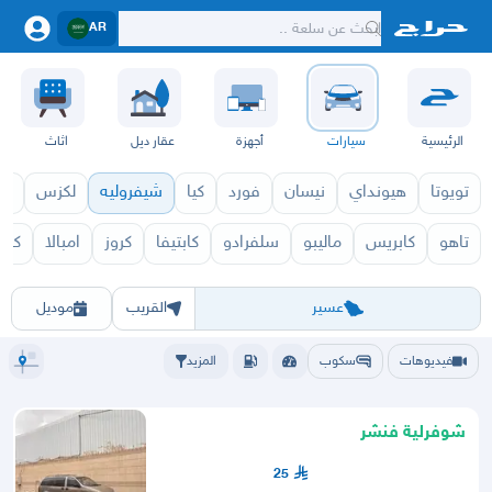
AR
الرئيسية
سيارات
أجهزة
عقار ديل
اثاث
تويوتا
هيونداي
نيسان
فورد
كيا
شيفروليه
لكزس
قط
تاهو
كابريس
ماليبو
سلفرادو
كابتيفا
كروز
امبالا
كما
فنشر 2027
فنشر 2026
الرياض
الشرقيه
جده
مكه
ينبع
حفر الباطن
المدينة
الطايف
تبوك
القصيم
حائل
أبها
عسير
أبها
خمي
عسير
القريب
موديل
فيديوهات
سكوب
المزيد
شوفرلية فنشر
25