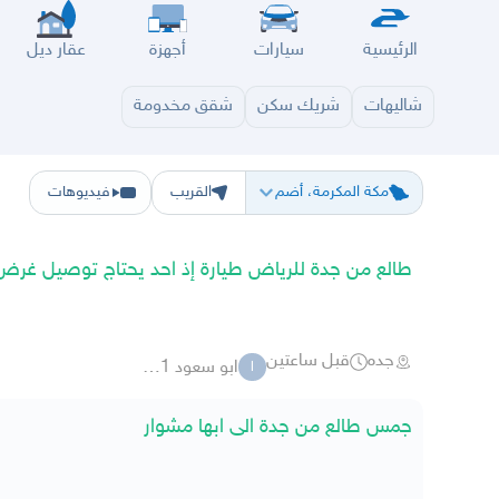
الرئيسية
سيارات
أجهزة
عقار ديل
شاليهات
شريك سكن
شقق مخدومة
الرياض
الشرقيه
جده
مكه
ينبع
حفر الباطن
المدينة
الطايف
تبوك
القصيم
حائل
أبها
ع
مكة المكرمة، أضم
القريب
فيديوهات
طالع من جدة للرياض طيارة إذ احد يحتاج توصيل غر
جده
قبل ساعتين
ابو سعود 9346221
ا
جمس طالع من جدة الى ابها مشوار