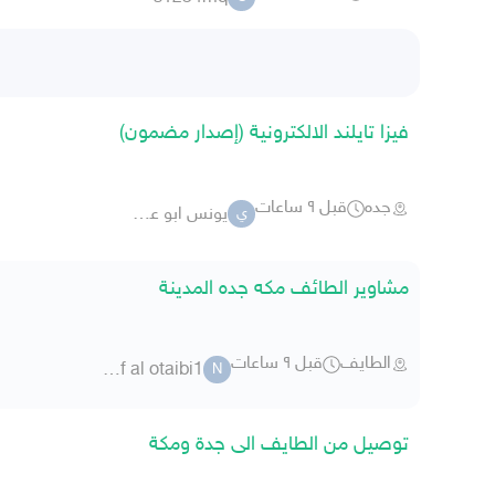
فيزا تايلند الالكترونية (إصدار مضمون)
جده
قبل ٩ ساعات
يونس ابو عبدالعزيز
ي
مشاوير الطائف مكه جده المدينة
الطايف
قبل ٩ ساعات
nawaf al otaibi1
N
توصيل من الطايف الى جدة ومكة