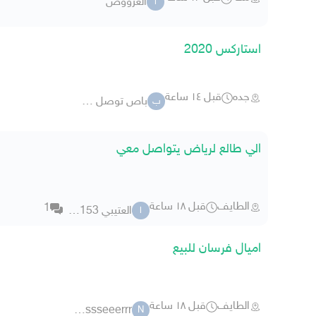
العرووض
ا
استاركس 2020
جده
قبل ١٤ ساعة
باص توصل عقود شهريه
ب
الي طالع لرياض يتواصل معي
الطايف
قبل ١٨ ساعة
1
العتيبي 744153
ا
اميال فرسان للبيع
الطايف
قبل ١٨ ساعة
naaassseeerrr
N