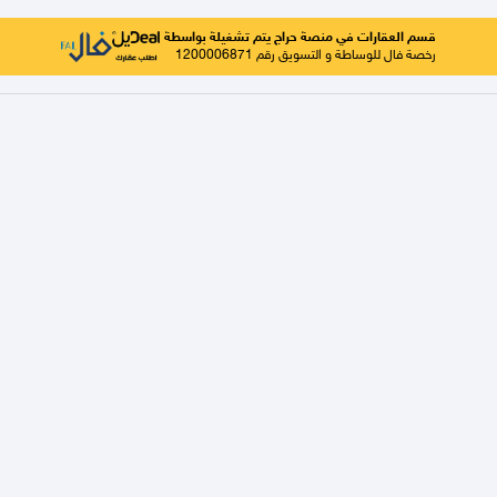
قسم العقارات في منصة حراج يتم تشغيلة بواسطة
رخصة فال للوساطة و التسويق رقم 1200006871