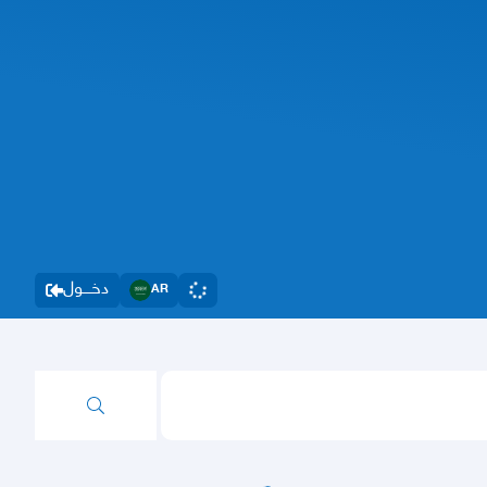
دخــــول
AR