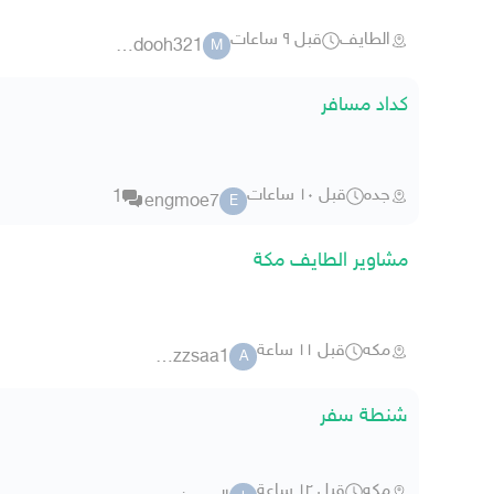
الطايف
قبل ٩ ساعات
mamdooh321
M
كداد مسافر
جده
قبل ١٠ ساعات
1
engmoe7
E
مشاوير الطايف مكة
مكه
قبل ١١ ساعة
aazzsaa1
A
شنطة سفر
مكه
قبل ١٢ ساعة