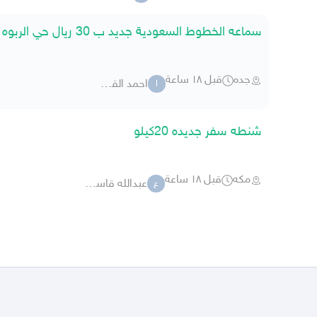
سماعه الخطوط السعودية جديد ب 30 ريال حي الربوه
جده
قبل ١٨ ساعة
احمد القعبي
ا
شنطه سفر جديده 20كيلو
مكه
قبل ١٨ ساعة
عبدالله قاسم 0029
ع