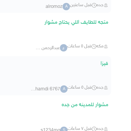
جده
قبل ساعتين
alromoz
A
متجه للطايف اللي يحتاج مشوار
مكه
قبل ٥ ساعات
عبدالرحمن 202530
ع
فيزا
جده
قبل ٥ ساعات
ayman alghamdi 6767
A
مشوار للمدينه من جده
جده
قبل ٧ ساعات
s1234mq
S