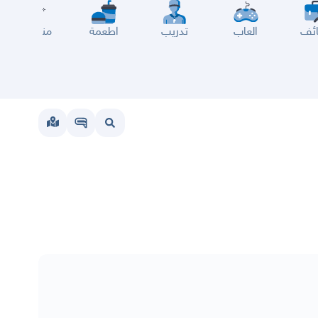
ئف
العاب
تدريب
اطعمة
مناسبات