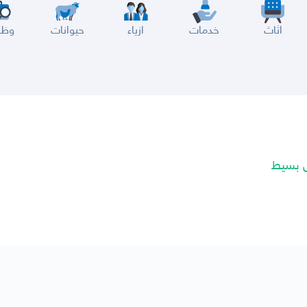
اثاث
خدمات
ازياء
حيوانات
وظا
سير
الباحة
جيزان
نجران
الجوف
عرعر
الكويت
الإمارات
البحرين
ض بسيط