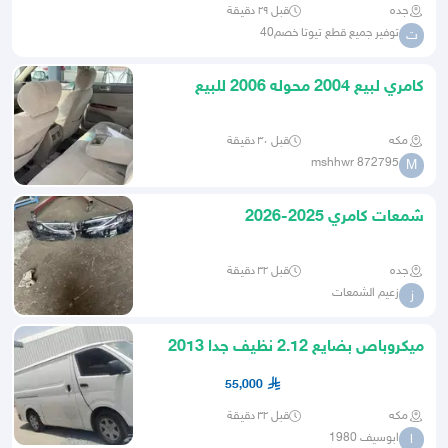
جده
قبل ٢٩ دقيقة
توفير جميع قطع تيوتا خصم40
ت
كامري لبيع 2004 محوله 2006 للبيع
مكه
قبل ٣٠ دقيقة
mshhwr 872795
M
شمعات كامري 2025-2026
جده
قبل ٣٢ دقيقة
زعيم الشمعات
ز
ميكروباص بضايع 2.12 نظيف جدا 2013
55,000
مكه
قبل ٣٢ دقيقة
ابوسيف 1980
ا