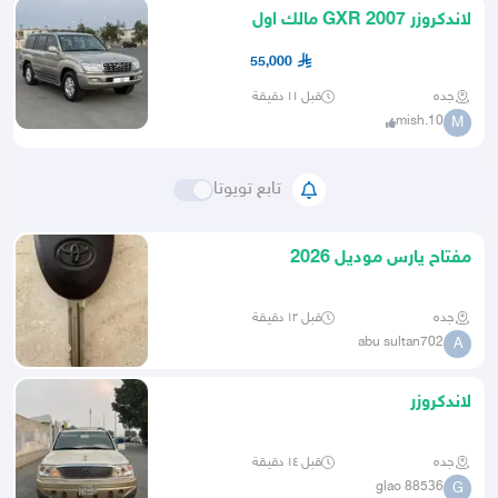
لاندكروزر 2007 GXR مالك اول
55,000
جده
قبل ١١ دقيقة
mish.10
M
تابع تويوتا
مفتاح يارس موديل 2026
جده
قبل ١٢ دقيقة
abu sultan702
A
لاندكروزر
جده
قبل ١٤ دقيقة
glao 88536
G