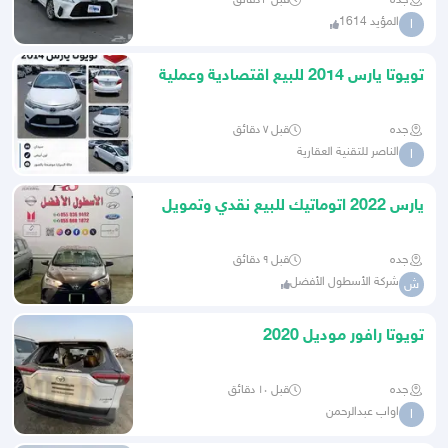
جده
قبل ٣ دقائق
المؤيد 1614
ا
تويوتا يارس 2014 للبيع اقتصادية وعملية
جده
قبل ٧ دقائق
الناصر للتقنية العقارية
ا
يارس 2022 اتوماتيك للبيع نقدي وتمويل
جده
قبل ٩ دقائق
شركة الأسطول الأفضل
ش
تويوتا رافور موديل 2020
جده
قبل ١٠ دقائق
اواب عبدالرحمن
ا