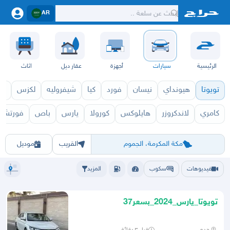
AR
الرئيسية
سيارات
أجهزة
عقار ديل
اثاث
تويوتا
هيونداي
نيسان
فورد
كيا
شيفروليه
لكزس
قط
كامري
لاندكروزر
هايلوكس
كورولا
يارس
باص
فورتشنر
تويوتا 2027
تويوتا 2026
الرياض
الشرقيه
جده
مكه
ينبع
حفر الباطن
المدينة
الطايف
تبوك
القصيم
حائل
أبها
عسير
الباحة
جي
مكة المكرمة، الجموم
القريب
موديل
فيديوهات
سكوب
المزيد
تويوتا_يارس_2024_بسعر37