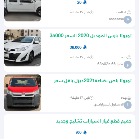
20
الطايف
قبل ٢٧ دقيقة
aaassasa
A
تويوتا يارس الموديل 2020 السعر 35000
35,000
جده
قبل ٢٧ دقيقة
عضو 66 685025
ع
تويوتا باص بضاعة2021ديزل باقل سعر
شامل الضريبة قابل للتفاوض
جده
قبل ٢٨ دقيقة
الاسطول للسيارات
ا
جميع قطع غيار السيارات تشليح وجديد
100