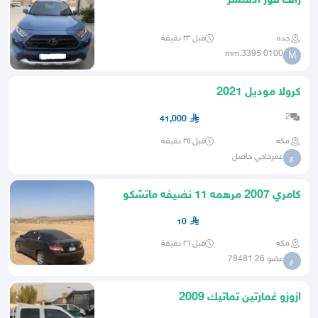
راف فور ادفنشر
جده
قبل ٢٣ دقيقة
mm.3395 0100
M
كرولا موديل 2021
2
41,000
مكه
قبل ٢٥ دقيقة
عمرحاجي حاصل
ع
كامري 2007 مرهمه 11 نضيفه ماتشكو
من شي
10
مكه
قبل ٢٦ دقيقة
عضو 26 78481
ع
ازوزو غمارتين تماتيك 2009