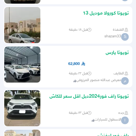
تويوتا كورولا موديل 13
القنفذة
قبل ١٨ دقيقة
shazam33
S
تويوتا يارس
62,800
الطايف
قبل ٢٢ دقيقة
معرض عبدالله منصور المرزوقي
م
تويوتا راف فور2024دبل اقل سعر للكاش
باقل سعر لقسط تحت الضمان
جده
قبل ٢٣ دقيقة
الاسطول للسيارات
ا