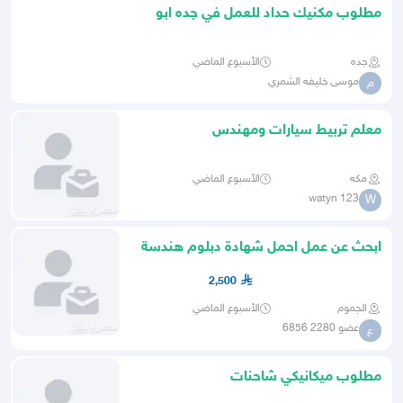
مطلوب مكنيك حداد للعمل في جده ابو
جعاله
جده
الأسبوع الماضي
موسى خليفه الشمري
م
معلم تربيط سيارات ومهندس
مكه
الأسبوع الماضي
watyn 123
W
ابحث عن عمل احمل شهادة دبلوم هندسة
ميكانيكا السيارات
2,500
الجموم
الأسبوع الماضي
عضو 2280 6856
ع
مطلوب ميكانيكي شاحنات