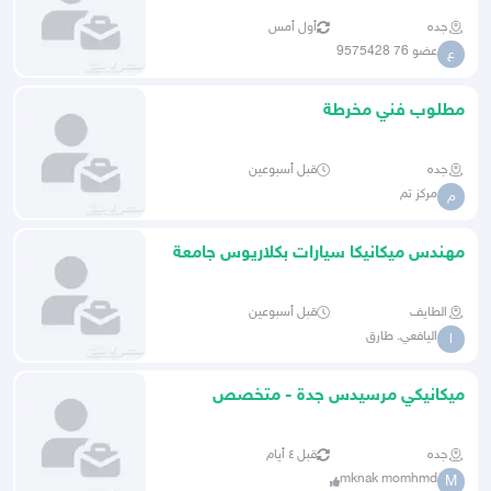
جده
أول أمس
عضو 76 9575428
ع
مطلوب فني مخرطة
جده
قبل أسبوعين
مركز تم
م
مهندس ميكانيكا سيارات بكلاريوس جامعة
عدن
الطايف
قبل أسبوعين
اليافعي. طارق
ا
ميكانيكي مرسيدس جدة - متخصص
الماني
جده
قبل ٤ أيام
mknak momhmd
M