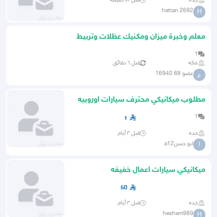
جده
قبل ٥١ دقيقة
hattan 2692
H
معلم وخبرة ميزان ومكنيك عظلات وتربيط
متواجدفي مكة
1
مكه
قبل ٦ دقائق
عضو 88 16940
ع
مطلوب ميكانيكي محترف سيارات اوروبيه
1
1
جده
قبل ٣ أيام
ابو حسنa12
ا
ميكانيكي سيارات اعمال خفيفه
50
جده
قبل ٣ أيام
hesham989
H