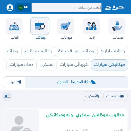
AR
خدمات
ازياء
حيوانات
وظائف
العاب
وظائف اداريه
وظائف عمالة منزلية
وظائف مطاعم
وظائف ازي
ميكانيكي سيارات
كهربائي سيارات
سمكري
دهان سيارات
وظ
الرياض
الشرقيه
جده
مكه
ينبع
حفر الباطن
المدينة
الطايف
تبوك
القصيم
حائل
أبها
عسير
الباحة
جي
مكة المكرمة، الجموم
القريب
فيديوهات
سكوب
مطلوب موظفين سمكري بويه وميكانيكي
وو كهرباءي