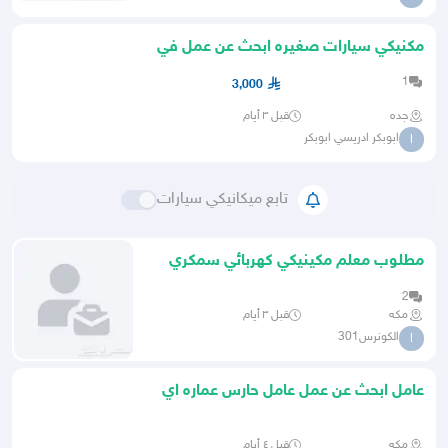
مكنيكي سيارات صغيره ابحث عن عمل في
أي مكان
1
3,000
جده
قبل ٣ أيام
ابوبكر ادريسي ابوبكر
ا
تابع ميكانيكي سيارات
مطلوب معلم مكينيكي كهربائي سمكري
بوييجي
2
مكه
قبل ٣ أيام
الكونرس301
ا
عامل ابحث عن عمل عامل حارس عماره اي
شي
مكه
قبل ٤ أيام