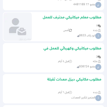
عضو 77 4481189
ع
مطلوب معلم ميكانيكي محترف للعمل
فورًا
1
جده
أمس
ابو ركان 6633
ا
مطلوب ميكانيكي وكهربائي للعمل في
ورشة
3
مكه
قبل ٤ أيام
عضو 938724
ع
مطلوب مكانيكي ديزل معدات ثقيلة
جده
قبل ٦ أيام
المتميز لتأجير المعدات
ا