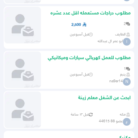
مطلوب دراجات مستعمله اقل عدد عشره
جميع المقاسات
2
2,500
الطايف
قبل أسبوعين
ابو عمر ال عبدالله
ا
مطلوب للعمل كهربائي سيارات وميكانيكي
الصناعية القديمة
1
ينبع
قبل أسبوعين
na9er14
N
ابحث عن الشغل معلم زينة
مكه
قبل ١٣ ساعة
عضو 88 44615
ع