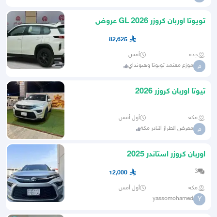
تويوتا اوربان كروزر GL 2026 عروض
الراجحي
82,625
جده
أمس
موزع معتمد تويوتا وهيونداي
م
تيوتا اوربان كروزر 2026
مكه
أول أمس
معرض الطراز النادر مكة
م
اوربان كروزر استاندر 2025
3
12,000
مكه
أول أمس
yassomohamed
Y