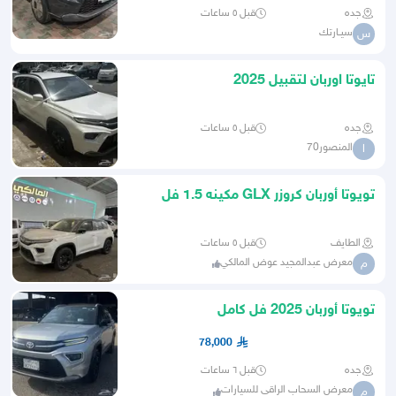
جده
قبل ٥ ساعات
سيـارتك
س
تايوتا اوربان لتقبيل 2025
جده
قبل ٥ ساعات
المنصور70
ا
تويوتا أوربان كروزر GLX مكينه 1.5 فل
كامل 2026
الطايف
قبل ٥ ساعات
معرض عبدالمجيد عوض المالكي
م
تويوتا أوربان 2025 فل كامل
78,000
جده
قبل ٦ ساعات
معرض السحاب الراقى للسيارات
م