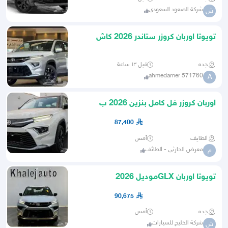
شركة الصعود السعودي
ش
تويوتا اوربان كروزر ستاندر 2026 كاش
واقساط
جده
قبل ١٣ ساعة
ahmedamer 571760
A
اوربان كروزر فل كامل بنزين 2026 ب
87.400 شامل الضريبة
87,400
الطايف
أمس
معرض الحارثي - الطائف
م
تويوتا اوربان GLXموديل 2026
90,675
جده
أمس
شركة الخليج للسيارات
ش