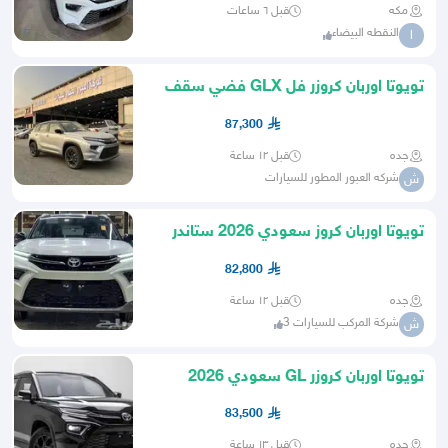
مكه
قبل ٦ ساعات
النقطه البيضاء
ا
تويوتا اوربان كروزر فل GLX فضي سقف
اسود موديل 2026 كاش-تقسيط
87,300
جده
قبل ١٢ ساعة
شركه العبور المطور للسيارات
ش
تويوتا اوربان كروز سعودي 2026 ستاندر
82,800
جده
قبل ١٢ ساعة
شركة المركب للسيارات 3
ش
تويوتا اوربان كروزر GL سعودي 2026
83,500
جده
قبل ١٣ ساعة