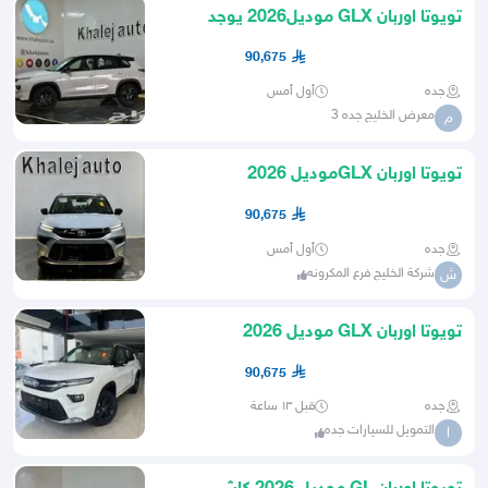
تويوتا اوربان GLX موديل2026 يوجد
اقصاد وكاش
90,675
جده
أول أمس
معرض الخليج جده 3
م
تويوتا اوربان GLXموديل 2026
90,675
جده
أول أمس
شركة الخليج فرع المكرونه
ش
تويوتا اوربان GLX موديل 2026
90,675
جده
قبل ١٣ ساعة
التمويل للسيارات جده
ا