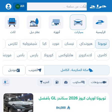
AR
الرئيسية
سيارات
أجهزة
عقار ديل
اثاث
تويوتا
هيونداي
نيسان
فورد
كيا
شيفروليه
لكزس
قط
كامري
لاندكروزر
هايلوكس
كورولا
يارس
باص
فورتشنر
اوربان كروزر 2027
او
الرياض
الشرقيه
جده
مكه
ينبع
حفر الباطن
المدينة
الطايف
تبوك
القصيم
حائل
أبها
عسير
الباحة
جي
مكة المكرمة، الكامل
القريب
موديل
فيديوهات
سكوب
المزيد
تويوتا أوربان كروز 2026 ستاندر GL بأفضل
الأسعار كاش _أقساط
84,000