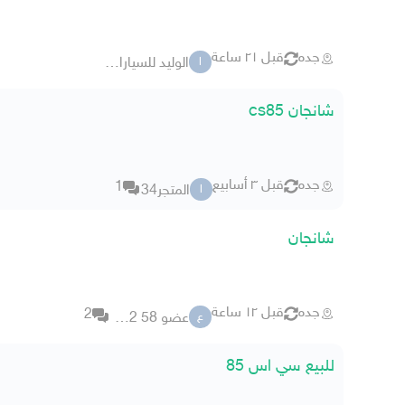
جده
قبل ٢١ ساعة
الوليد للسيارات - بجدة
ا
شانجان cs85
جده
قبل ٣ أسابيع
1
المتجر34
ا
شانجان
جده
قبل ١٢ ساعة
2
عضو 58 11992
ع
للبيع سي اس 85