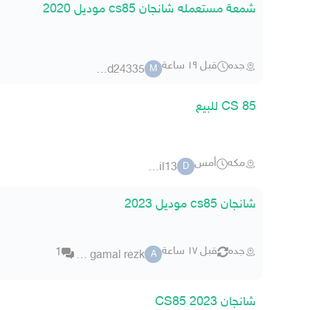
شمعة مستعمله شانجان cs85 موديل 2020
جده
قبل ١٩ ساعة
mod24335
M
CS 85 للبيع
مكه
أمس
daklil13
D
شانجان cs85 موديل 2023
جده
قبل ١٧ ساعة
1
ahmed gamal rezk
A
شانجان CS85 2023