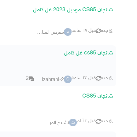
شانجان CS85 موديل 2023 فل كامل
جده
قبل ١٧ ساعة
معرض الغباش للسيارات
م
شانجان cs85 فل كامل
جده
قبل ٢٤ ساعة
2
omar alzahrani-2
O
شانجان CS85
جده
قبل ٣ أيام
تشليح المركبة الصينية
ت