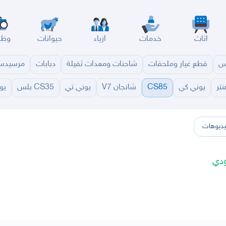
اثاث
خدمات
ازياء
حيوانات
وظا
س
قطع غيار وملحقات
شاحنات ومعدات ثقيلة
دبابات
مرسيد
نتر
يوني كي
CS85
شانجان V7
يوني تي
CS35 بلس
يو
سير
الباحة
جيزان
نجران
الجوف
عرعر
الكويت
الإمارات
البحرين
ديوهات