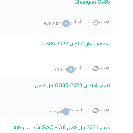
Changan Cs85
جده
قبل ٣ أسابيع
abdu 8782631
A
شمعه يسار شانجان CS85 2022
جده
قبل ٣ أيام
9..x00
9
للبيع شانجان GS85-2023 فل كامل
جده
قبل ١٣ ساعة
ابو عبد العزيز55
ا
جيب 2021 فل كامل GAC - G8 شد بلد وكالة