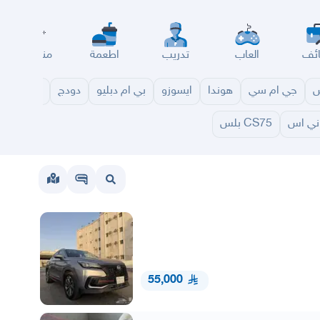
ئف
العاب
تدريب
اطعمة
مناسبات
س
جي ام سي
هوندا
ايسوزو
بي ام دبليو
دودج
مازدا
شا
ني اس
CS75 بلس
55,000