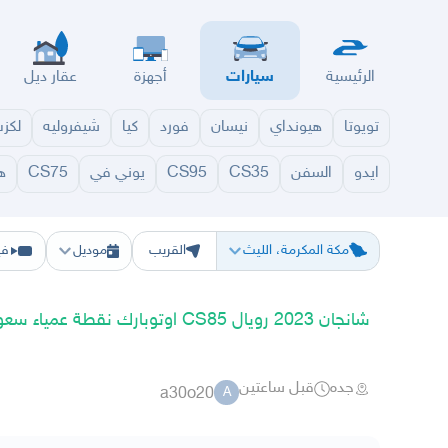
الرئيسية
سيارات
أجهزة
عقار ديل
تويوتا
هيونداي
نيسان
فورد
كيا
شيفروليه
لكز
ايدو
السفن
CS35
CS95
يوني في
CS75
ه
الرياض
الشرقيه
جده
مكه
ينبع
حفر الباطن
المدينة
الطايف
تبوك
القصيم
حائل
أبها
ع
مكة المكرمة، الليث
القريب
موديل
في
شانجان 2023 رويال CS85 اوتوبارك نقطة عمياء سعودي
جده
قبل ساعتين
a30o20
A