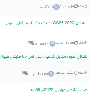
مكه
قبل ٣ أيام
mas1452311
M
شانجان CS85 2022 نظيف جدًا للبيع بأعلى سوم
مكه
قبل ٤ أسابيع
12
wfaqeeh
W
للتنازل بدون مقابل شانجان سى اس 85 متبقى فيها 24 شهر
جده
الشهر الماضي
6
sayedshadi
S
جيب شانجان موديل 2022م cs85