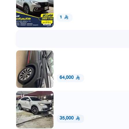
1
64,000
35,000