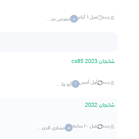
جده
قبل ٦ أيام
معرض منار التيسير
م
شانجان cs85 2023
جده
أول أمس
أبو وليد4
أ
شانجان 2022
جده
قبل ٢٠ ساعة
مشاري الحربي 9572152
م