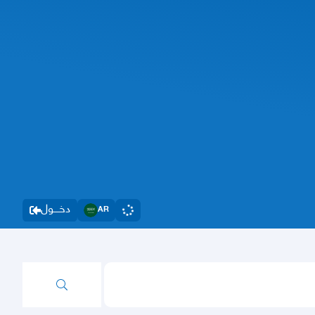
دخــــول
AR