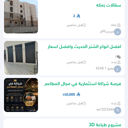
سقالات بمكه
3
مكه
قبل ساعتين
حررررررااااج
ح
افضل انواع الشتر الحديث وافضل اسعار
1
جده
قبل ساعتين
عضو 7 4248
ع
فرصة شراكة استثمارية في مجال المطاعم
150,000
جده
قبل ساعتين
ss1223344
S
مشروع طباعة 3D