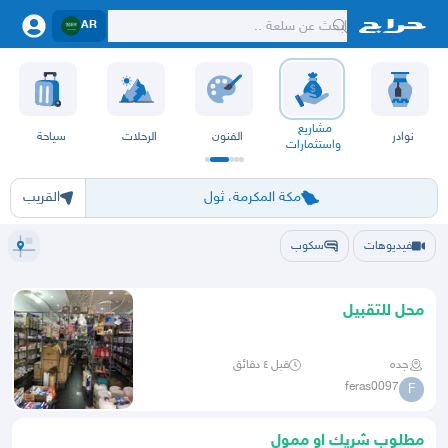
AR
مشاريع
نوادر
الفنون
الرحلات
سياحة
واستثمارات
الرياض
الشرقيه
جده
مكه
ينبع
حفر الباطن
المدينة
الطايف
تبوك
القصيم
حائل
أبها
عسير
الباحة
جي
مكة المكرمة، ثول
القريب
فيديوهات
سكوب
محل للتقبيل
جده
قبل ٤ دقائق
feras0097
F
مطلوب شريك او ممول