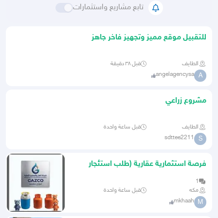
تابع مشاريع واستثمارات
للتقبيل موقع مميز وتجهيز فاخر جاهز
للتشغيل
الطايف
قبل ٣٨ دقيقة
angelagencysa
A
مشروع زراعي
الطايف
قبل ساعة واحدة
sdttee2211
S
فرصة استثمارية عقارية (طلب استئجار
أرض تجارية)
1
مكه
قبل ساعة واحدة
mkhaah
M