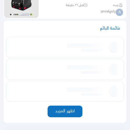
جده
قبل ٢٦ دقيقة
amrelgoly
A
قائمة البائع
اظهر المزيد