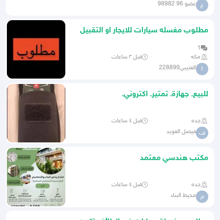
عضو 96 98982
ع
مطلوب مغسله سيارات للايجار او التقبيل
1
مكه
قبل ٣ ساعات
العتيبي228899
ا
للبيع. جهازة. تمتير. اكتروني.
جده
قبل ٤ ساعات
فيصل العويد
ف
مكتب هندسي معتمد
جده
قبل ٤ ساعات
محيط البناء
م