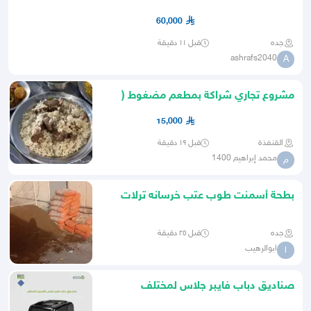
60,000
جده
قبل ١١ دقيقة
ashrafs2040
A
مشروع تجاري شراكة بمطعم مضغوط (
باقي سهمين )
15,000
القنفذة
قبل ١٩ دقيقة
محمد إبراهيم 1400
م
بطحة أسمنت طوب عتب خرسانه ترلات
بلاط رصيف دينة بندورة
جده
قبل ٢٥ دقيقة
ابوالرهيب
ا
صناديق دباب فايبر جلاس لمختلف
المشاريع نوفر صندوق الغسيل ال