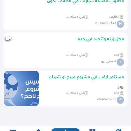
مطلوب مغسلة سيارات في الطائف تكون
خارج محطه
الطايف
قبل ٤ ساعات
hussam 7141
H
محل زينه وتنجيد في جده
جده
قبل ٥ ساعات
الحسني برو
ا
مستثمر ارغب في مشروع مربح او شريك
2
جده
قبل ٥ ساعات
ebrahem258
E