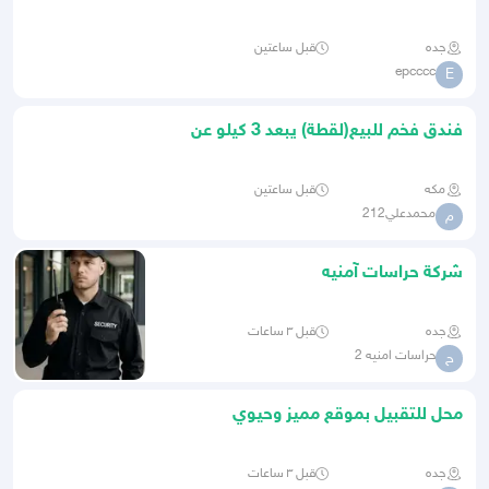
جده
قبل ساعتين
epcccc
E
فندق فخم للبيع(لقطة) يبعد 3 كيلو عن
الحرم
مكه
قبل ساعتين
محمدعلي212
م
شركة حراسات آمنيه
جده
قبل ٣ ساعات
حراسات امنيه 2
ح
محل للتقبيل بموقع مميز وحيوي
جده
قبل ٣ ساعات