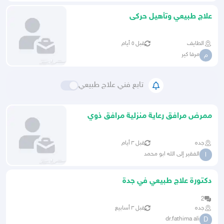
علاج طبيعي وتأهيل حركى
الطايف
قبل ٥ أيام
مرفا كير
م
تابع فني علاج طبيعي
ممرض مرافق رعاية منزلية مرافق ذوي
الهمم علاج طبيعي
جده
قبل ٣ أيام
الفقير إلى الله ابو محمد
ا
دكتورة علاج طبيعي في جدة
2
جده
قبل ٣ أسابيع
dr.fathima ali
D