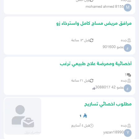
جده
أول أمس
mohamed ahmed 8155
M
مرافق مريض مساج كامل واسترخاء زو
الاحتياجات الخاصه ابغى وظيف
جده
قبل ١٣ ساعة
عضو 901600
ع
أخصائية وممرضة علاج طبيعي ترغب
بالعمل
1
جده
قبل ٢١ ساعة
عضو 42 3088017
ع
مطلوب اخصائي تساريح
1
جده
قبل ٤ أسابيع
yazan18990
Y