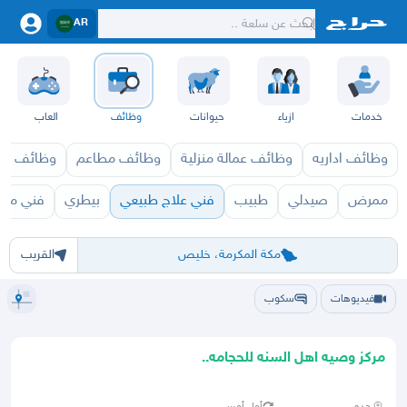
AR
خدمات
ازياء
حيوانات
وظائف
العاب
وظائف اداريه
وظائف عمالة منزلية
وظائف مطاعم
وظائف ازي
ممرض
صيدلي
طبيب
فني علاج طبيعي
بيطري
فني مس
الرياض
الشرقيه
جده
مكه
ينبع
حفر الباطن
المدينة
الطايف
تبوك
القصيم
حائل
أبها
عسير
الباحة
جي
مكة المكرمة، خليص
القريب
فيديوهات
سكوب
مركز وصيه اهل السنه للحجامه..