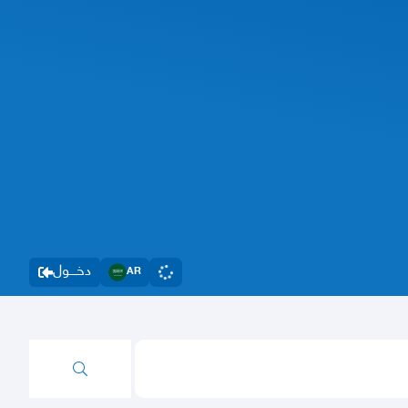
دخــــول
AR