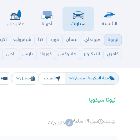
الرئيسية
سيارات
أجهزة
عقار ديل
تويوتا
هيونداي
نيسان
فورد
كيا
شيفروليه
لكز
كامري
لاندكروزر
هايلوكس
كورولا
يارس
باص
الرياض
الشرقيه
جده
مكه
ينبع
حفر الباطن
المدينة
الطايف
تبوك
القصيم
حائل
أبها
ع
مكة المكرمة، ميسان
القريب
موديل
ف
تيوتا سيكويا
جده
قبل ١٩ ساعة
خالد ح77
خ