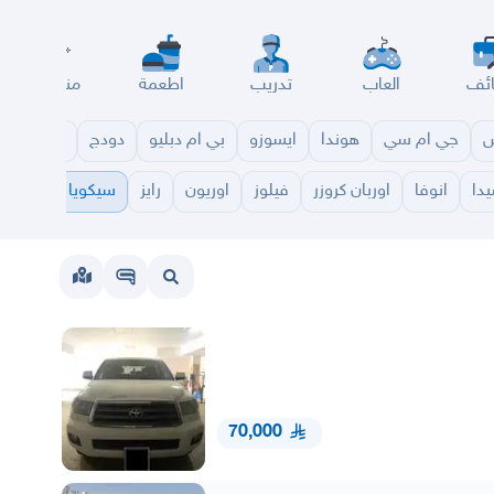
ئف
العاب
تدريب
اطعمة
مناسبات
س
جي ام سي
هوندا
ايسوزو
بي ام دبليو
دودج
مازدا
شا
دا
انوفا
اوربان كروزر
فيلوز
اوريون
رايز
سيكويا
هايلاند
70,000