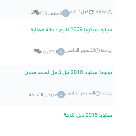
الطايف
قبل ٣ أيام
2
الصنف f15
ا
سيارة سيكويا 2009 للبيع - حالة ممتازة
مكه
الأسبوع الماضي
3
ezz319
E
تويوتا اسكويا 2010 فل كامل لمتدد مخزن
جده
الأسبوع الماضي
معرض الشارقة المطور للسيارات
م
سكويا 2015 دبل ثلاجة