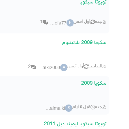
تويوتا سيكويا
جده
أول أمس
1
fooofa77
F
سكويا 2009 بلاتينيوم
الطايف
أول أمس
2
almalki2003
A
سكويا 2009
جده
قبل ٥ أيام
saud-almalki
S
تويوتا سيكويا ليميتد دبل 2011