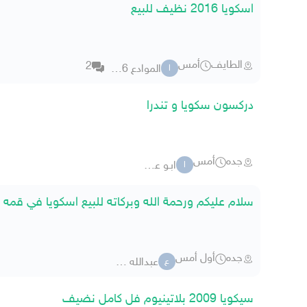
اسكويا 2016 نظيف للبيع
الطايف
أمس
2
الموادع 2521936
ا
دركسون سكويا و تندرا
جده
أمس
ابـو عـمـر _1
ا
سلام عليكم ورحمة الله وبركاته للبيع اسكويا في قمه 
جده
أول أمس
عبدالله عوبدان
ع
سيكويا 2009 بلاتينيوم فل كامل نضيف