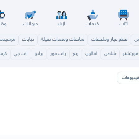
اثاث
خدمات
ازياء
حيوانات
وظا
س
قطع غيار وملحقات
شاحنات ومعدات ثقيلة
دبابات
مرسيد
فورتشنر
شاص
افالون
ربع
راف فور
برادو
اف جي
كرسي
سير
الباحة
جيزان
نجران
الجوف
عرعر
الكويت
الإمارات
البحرين
يديوهات