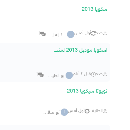
سكويا 2013
جده
أول أمس
1
.. لا إله إلا الله
.
اسكويا موديل 2013 لمتت
جده
قبل ٤ أيام
1
ابو الطيب ص
ا
تويوتا سيكويا 2013
الطايف
أول أمس
أبو صالح a
أ