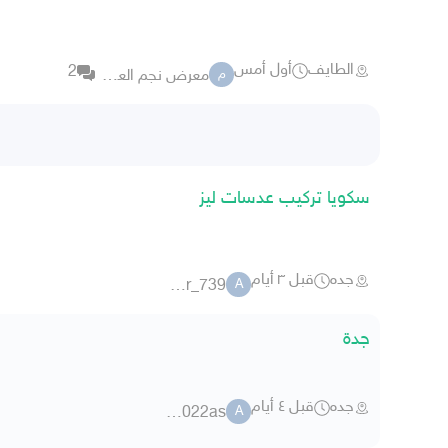
الطايف
أول أمس
2
معرض نجم العين اوتومول
م
سكويا تركيب عدسات ليز
جده
قبل ٣ أيام
anwar_739
A
جدة
جده
قبل ٤ أيام
anas2022as
A