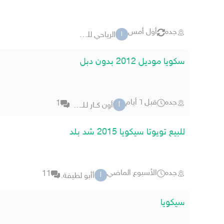
جده
أول أمس
الرياحي للسيارات jed
ا
سكويا موديل 2012 بدون دبل
جده
قبل ٦ أيام
1
أون كــار لـلـسـيـارات
أ
للبيع تويوتا سيكويا 2015 شد بلد
جده
الأسبوع الماضي
11
أأبو لطيفة.
أ
سيكويا