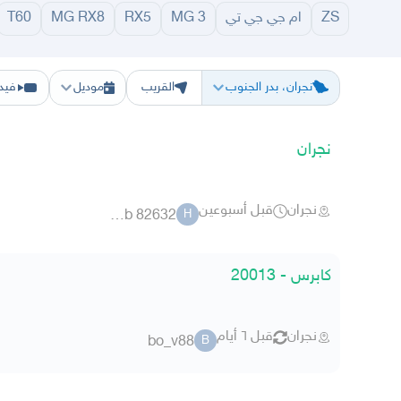
ZS
ام جي جي تي
MG 3
RX5
MG RX8
T60
الرياض
الشرقيه
جده
مكه
ينبع
حفر الباطن
المدينة
الطايف
تبوك
القصيم
حائل
أبها
ع
نجران، بدر الجنوب
القريب
موديل
فيد
نجران
نجران
قبل أسبوعين
hmab 82632
H
كابرس - 20013
نجران
قبل ٦ أيام
bo_v88
B