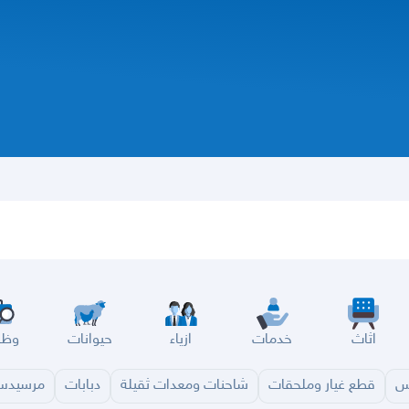
اثاث
خدمات
ازياء
حيوانات
وظا
س
قطع غيار وملحقات
شاحنات ومعدات ثقيلة
دبابات
مرسيد