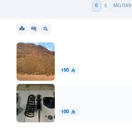
6
5
MG RX9
150
100