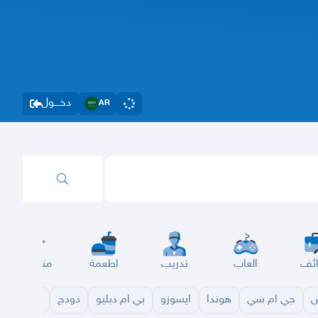
دخــــول
AR
ئف
العاب
تدريب
اطعمة
مناسبات
س
جي ام سي
هوندا
ايسوزو
بي ام دبليو
دودج
مازدا
شا