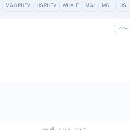
MG 8 PHEV
HS PHEV
WHALE
MG7
MG 1
HS
سير
الباحة
جيزان
نجران
الجوف
عرعر
الكويت
الإمارات
البحرين
يوهات
لا يوجد المزيد من العروض