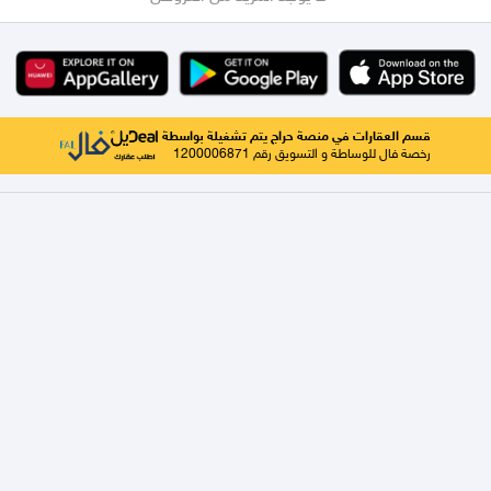
قسم العقارات في منصة حراج يتم تشغيلة بواسطة
رخصة فال للوساطة و التسويق رقم 1200006871