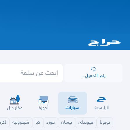
يتم التحميل...
الرئيسية
سيارات
أجهزة
عقار ديل
تويوتا
هيونداي
نيسان
فورد
كيا
شيفروليه
لكز