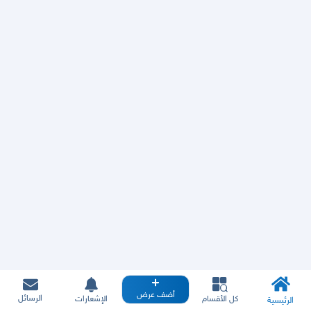
أضف عرض
الرسائل
كل الأقسام
الإشعارات
الرئيسية